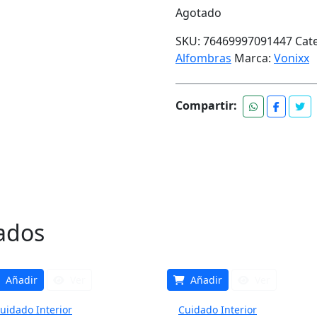
precio
precio
Agotado
original
actual
era:
es:
SKU:
76469997091447
Cat
$16.990.
$16.141.
Alfombras
Marca:
Vonixx
Compartir:
ados
Añadir
Ver
Añadir
Ver
uidado Interior
Cuidado Interior