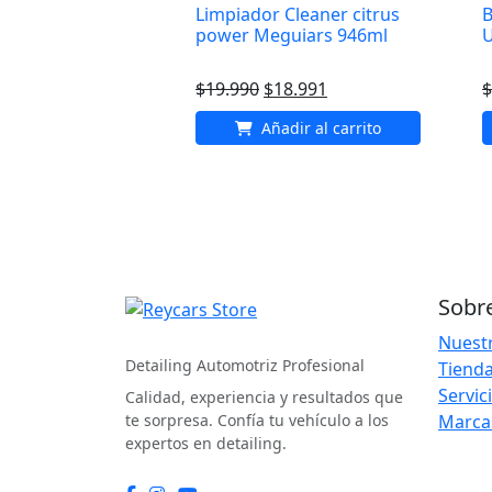
Limpiador Cleaner citrus
B
power Meguiars 946ml
U
El
El
$
19.990
$
18.991
$
precio
precio
Añadir al carrito
original
actual
era:
es:
$19.990.
$18.991.
Sobr
REYCARS Store
Nuestr
Detailing Automotriz Profesional
Tienda
Servic
Calidad, experiencia y resultados que
te sorpresa. Confía tu vehículo a los
Marca
expertos en detailing.