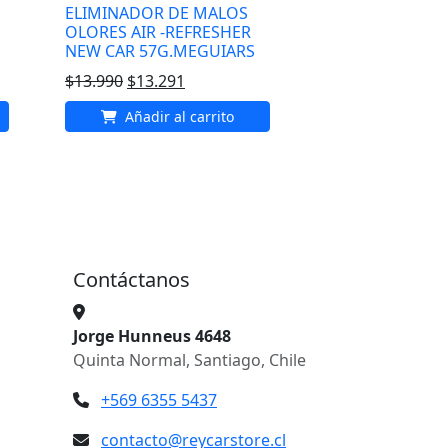
ELIMINADOR DE MALOS
OLORES AIR -REFRESHER
NEW CAR 57G.MEGUIARS
El
El
$
13.990
$
13.291
precio
precio
Añadir al carrito
original
actual
era:
es:
$13.990.
$13.291.
Contáctanos
Jorge Hunneus 4648
Quinta Normal, Santiago, Chile
+569 6355 5437
contacto@reycarstore.cl