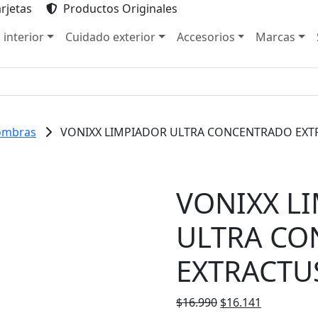
rjetas
Productos Originales
 interior
Cuidado exterior
Accesorios
Marcas
fombras
VONIXX LIMPIADOR ULTRA CONCENTRADO EXTR
VONIXX L
ULTRA C
EXTRACTUS
El
El
$
16.990
$
16.141