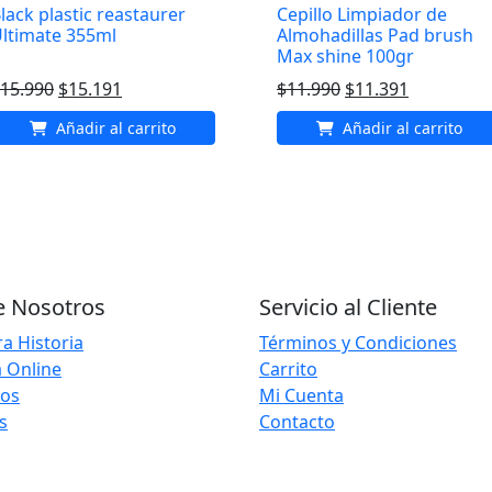
lack plastic reastaurer
Cepillo Limpiador de
ltimate 355ml
Almohadillas Pad brush
Max shine 100gr
El
El
El
El
15.990
$
15.191
$
11.990
$
11.391
precio
precio
precio
precio
Añadir al carrito
Añadir al carrito
original
actual
original
actual
era:
es:
era:
es:
$15.990.
$15.191.
$11.990.
$11.391.
e Nosotros
Servicio al Cliente
a Historia
Términos y Condiciones
 Online
Carrito
ios
Mi Cuenta
s
Contacto