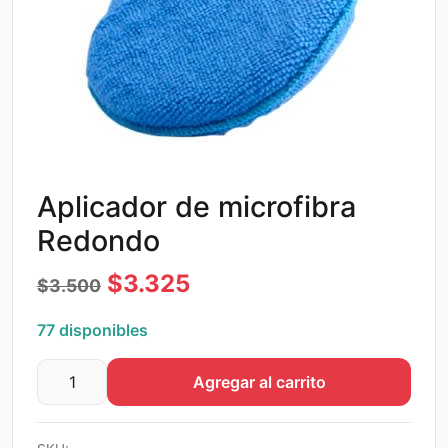
Aplicador de microfibra
Redondo
El
El
$
3.325
$
3.500
precio
precio
77 disponibles
original
actual
Agregar al carrito
era:
es:
Aplicador
de
$3.500.
$3.325.
microfibra