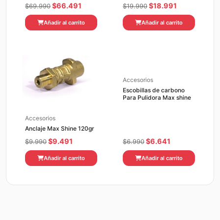
El
El
El
El
$
66.491
$
18.991
$
69.990
$
19.990
precio
precio
precio
precio
Añadir al carrito
Añadir al carrito
original
actual
original
actual
era:
es:
era:
es:
$69.990.
$66.491.
$19.990.
$18.991.
Accesorios
Escobillas de carbono
Para Pulidora Max shine
Accesorios
Anclaje Max Shine 120gr
El
El
El
El
$
9.491
$
6.641
$
9.990
$
6.990
precio
precio
precio
precio
Añadir al carrito
Añadir al carrito
original
actual
original
actual
era:
es:
era:
es:
$9.990.
$9.491.
$6.990.
$6.641.