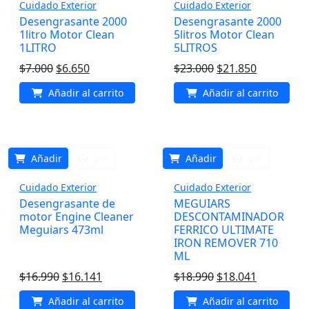
Cuidado Exterior
Cuidado Exterior
Desengrasante 2000
Desengrasante 2000
1litro Motor Clean
5litros Motor Clean
1LITRO
5LITROS
El
El
El
El
$
7.000
$
6.650
$
23.000
$
21.850
precio
precio
precio
precio
Añadir al carrito
Añadir al carrito
original
actual
original
actual
era:
es:
era:
es:
$7.000.
$6.650.
$23.000.
$21.850.
Añadir
Ver
Añadir
Ver
Cuidado Exterior
Cuidado Exterior
Desengrasante de
MEGUIARS
motor Engine Cleaner
DESCONTAMINADOR
Meguiars 473ml
FERRICO ULTIMATE
IRON REMOVER 710
ML
El
El
El
El
$
16.990
$
16.141
$
18.990
$
18.041
precio
precio
precio
precio
Añadir al carrito
Añadir al carrito