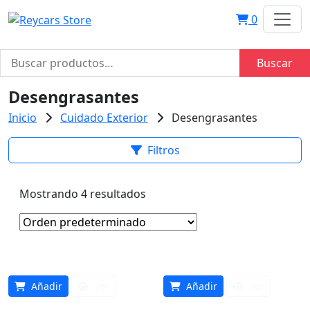
0
Buscar
Buscar
por:
Desengrasantes
Inicio
Cuidado Exterior
Desengrasantes
Filtros
Mostrando 4 resultados
Añadir
Ver
Añadir
Ver