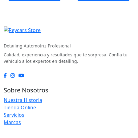
original
actual
original
actual
era:
es:
era:
es:
$16.990.
$16.141.
$18.990.
$18.041.
REYCARS Store
Detailing Automotriz Profesional
Calidad, experiencia y resultados que te sorpresa. Confía tu
vehículo a los expertos en detailing.
Sobre Nosotros
Nuestra Historia
Tienda Online
Servicios
Marcas