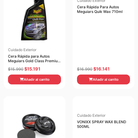
Cuidado Exterior
Cera Rápida Para Autos
Meguiars Quik Wax 710ml
Cuidado Exterior
Cera Rápida para Autos
Meguiars Gold Class Premium
Quick Wax
El
El
El
El
$
15.191
$
16.141
$
15.990
$
16.990
precio
precio
precio
precio
Añadir al carrito
Añadir al carrito
original
actual
original
actual
era:
es:
era:
es:
$15.990.
$15.191.
$16.990.
$16.141.
Cuidado Exterior
VONIXX SPRAY WAX BLEND
500ML