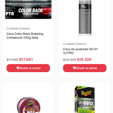
Cuidado Exterior
Cera Color Back Rubbing
Compound 230g Spta
Cuidado Exterior
Cera de acabado SO 01
1LITRO
El
El
El
El
$
17.091
$
19.328
$
17.990
$
20.345
precio
precio
precio
precio
Añadir al carrito
Añadir al carrito
original
actual
original
actual
era:
es:
era:
es:
$17.990.
$17.091.
$20.345.
$19.328.