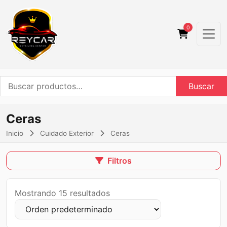
0
Buscar
Buscar
por:
Ceras
Inicio
Cuidado Exterior
Ceras
Filtros
Mostrando 15 resultados