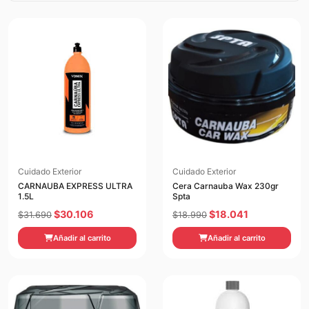
Cuidado Exterior
Cuidado Exterior
CARNAUBA EXPRESS ULTRA
Cera Carnauba Wax 230gr
1.5L
Spta
El
El
El
El
$
30.106
$
18.041
$
31.690
$
18.990
precio
precio
precio
precio
Añadir al carrito
Añadir al carrito
original
actual
original
actual
era:
es:
era:
es:
$31.690.
$30.106.
$18.990.
$18.041.