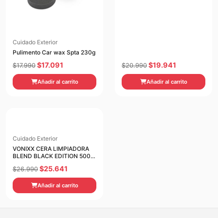
Cuidado Exterior
Pulimento Car wax Spta 230g
El
El
El
El
$
17.091
$
19.941
$
17.990
$
20.990
precio
precio
precio
precio
Añadir al carrito
Añadir al carrito
original
actual
original
actual
era:
es:
era:
es:
$17.990.
$17.091.
$20.990.
$19.941.
Cuidado Exterior
VONIXX CERA LIMPIADORA
BLEND BLACK EDITION 500
ML
El
El
$
25.641
$
26.990
precio
precio
Añadir al carrito
original
actual
era:
es:
$26.990.
$25.641.