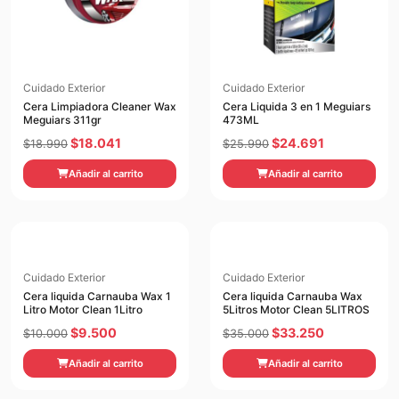
Cuidado Exterior
Cuidado Exterior
Cera Limpiadora Cleaner Wax
Cera Liquida 3 en 1 Meguiars
Meguiars 311gr
473ML
El
El
El
El
$
18.041
$
24.691
$
18.990
$
25.990
precio
precio
precio
precio
Añadir al carrito
Añadir al carrito
original
actual
original
actual
era:
es:
era:
es:
$18.990.
$18.041.
$25.990.
$24.691.
Cuidado Exterior
Cuidado Exterior
Cera liquida Carnauba Wax 1
Cera liquida Carnauba Wax
Litro Motor Clean 1Litro
5Litros Motor Clean 5LITROS
El
El
El
El
$
9.500
$
33.250
$
10.000
$
35.000
precio
precio
precio
precio
Añadir al carrito
Añadir al carrito
original
actual
original
actual
era:
es:
era:
es: