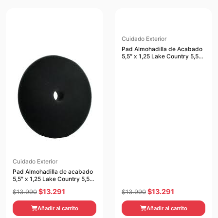
$70.200.
$66.690.
$19.990.
$18.991.
Cuidado Exterior
Pad Almohadilla de Acabado
5,5″ x 1,25 Lake Country 5,5″
x 1,25
Cuidado Exterior
Pad Almohadilla de acabado
5,5″ x 1,25 Lake Country 5,5″
x 1,25
El
El
El
El
$
13.291
$
13.291
$
13.990
$
13.990
precio
precio
precio
precio
Añadir al carrito
Añadir al carrito
original
actual
original
actual