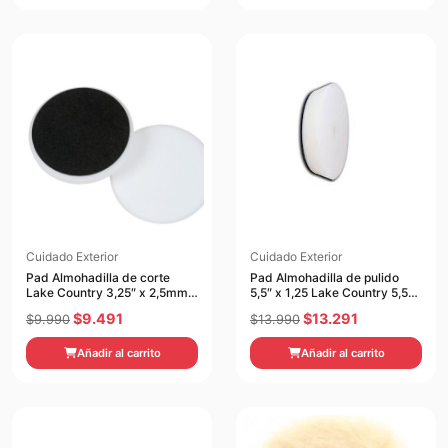
era:
es:
era:
es:
$13.990.
$13.291.
$13.990.
$13.291.
Cuidado Exterior
Cuidado Exterior
Pad Almohadilla de corte
Pad Almohadilla de pulido
Lake Country 3,25″ x 2,5mm
5,5″ x 1,25 Lake Country 5,5″
3,25″ x 2,5mm
x 1,25
El
El
El
El
$
9.491
$
13.291
$
9.990
$
13.990
precio
precio
precio
precio
Añadir al carrito
Añadir al carrito
original
actual
original
actual
era:
es:
era:
es:
$9.990.
$9.491.
$13.990.
$13.291.