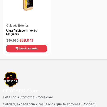
Cuidado Exterior
Ultra finish polish 946g
Meguiars
El
El
$
38.941
$
40.990
precio
precio
Añadir al carrito
original
actual
era:
es:
$40.990.
$38.941.
REYCARS Store
Detailing Automotriz Profesional
Calidad, experiencia y resultados que te sorpresa. Confía tu