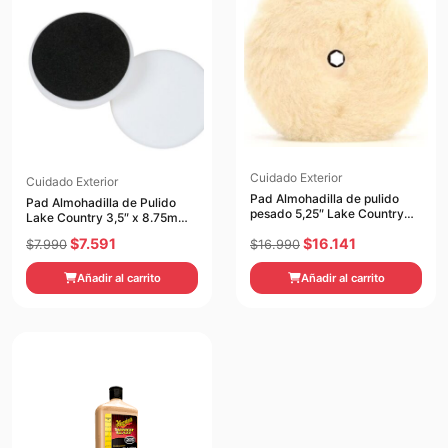
Cuidado Exterior
Cuidado Exterior
Pad Almohadilla de pulido
Pad Almohadilla de Pulido
pesado 5,25″ Lake Country
Lake Country 3,5″ x 8.75mm
5,25″
3,5″ x 8.75mm
El
El
El
El
$
7.591
$
16.141
$
7.990
$
16.990
precio
precio
precio
precio
Añadir al carrito
Añadir al carrito
original
actual
original
actual
era:
es:
era:
es:
$7.990.
$7.591.
$16.990.
$16.141.