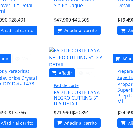
ver DIY Detail
Sin Enjuague
Detail 
 ml
El
El
El
El
.990
$
28.491
$
47.900
$
45.505
$
19.49
precio
precio
precio
precio
Añadir al carrito
Añadir al carrito
Aña
original
actual
original
actual
era:
es:
era:
es:
$29.990.
$28.491.
$47.900.
$45.505.
adir
Ver
Añad
os y Parabrisas
Prepara
Añadir
Ver
Superfi
iavidrios Crystal
r DIY Detail 473
Prepar
Pad de corte
Superfi
PAD DE CORTE LANA
Prep DI
NEGRO CUTTING 5″
Ml
DIY DETAIL
El
El
El
El
.490
$
13.766
$
21.990
$
20.891
$
24.99
precio
precio
precio
precio
Añadir al carrito
Añadir al carrito
Aña
original
actual
original
actual