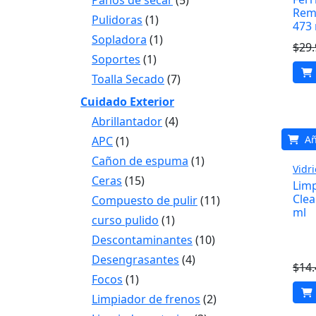
Paños de secar
(5)
Remo
Pulidoras
(1)
473
Sopladora
(1)
$
29
Soportes
(1)
Toalla Secado
(7)
Cuidado Exterior
Abrillantador
(4)
Añ
APC
(1)
Cañon de espuma
(1)
Vidri
Ceras
(15)
Limp
Clea
Compuesto de pulir
(11)
ml
curso pulido
(1)
Descontaminantes
(10)
Desengrasantes
(4)
$
14
Focos
(1)
Limpiador de frenos
(2)