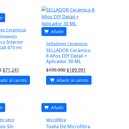
era:
es:
era:
es:
$24.990.
$23.741.
$22.990.
$21.841.
ir
Ver
res Ceramicos
Añadir
Ver
imiento
co Interior
Selladores Ceramicos
ail 473 ml
SELLADOR Cerámico
8 Años DIY Detail +
Aplicador 30 ML
El
El
El
El
0
$
71.241
$
199.990
$
189.991
precio
precio
precio
precio
dir al carrito
Añadir al carrito
original
actual
original
actual
era:
es:
era:
es:
$74.990.
$71.241.
$199.990.
$189.991.
ir
Ver
Añadir
Ver
en seco
Microfibra
oo Sin
Toalla De Microfibra