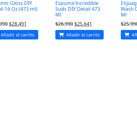
mic Gloss DIY
Espuma Incredible
Enjuag
il 16 Oz (473 ml)
Suds DIY Detail 473
Wash D
Ml
Ml
El
El
El
El
.990
$
28.491
$
26.990
$
25.641
$
25.99
precio
precio
precio
precio
Añadir al carrito
Añadir al carrito
Aña
original
actual
original
actual
era:
es:
era:
es:
$29.990.
$28.491.
$26.990.
$25.641.