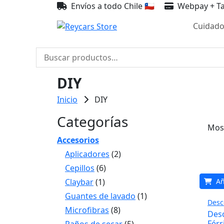
Envíos a todo Chile 🇨🇱
Webpay + Ta
Cuidado
Buscar
por:
DIY
Inicio
DIY
Categorías
Most
Accesorios
Aplicadores
(2)
Cepillos
(6)
Claybar
(1)
Añ
Guantes de lavado
(1)
Desc
Microfibras
(8)
Des
Férr