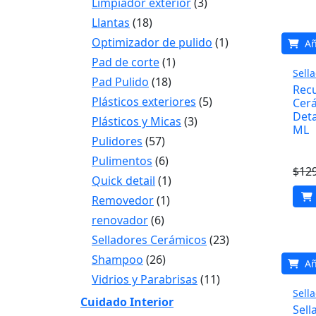
Limpiador exterior
(3)
Llantas
(18)
Optimizador de pulido
(1)
Añ
Pad de corte
(1)
Sell
Pad Pulido
(18)
Rec
Plásticos exteriores
(5)
Cerá
Deta
Plásticos y Micas
(3)
ML
Pulidores
(57)
Pulimentos
(6)
$
12
Quick detail
(1)
Removedor
(1)
renovador
(6)
Selladores Cerámicos
(23)
Shampoo
(26)
Añ
Vidrios y Parabrisas
(11)
Sell
Cuidado Interior
Sell