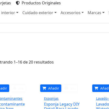
rjetas
Productos Originales
 interior
Cuidado exterior
Accesorios
Marcas
rando 1–16 de 20 resultados
adir
Ver
Añadir
Ver
Añad
ontaminantes
Esponjas
Lavado 
contaminante
Esponja Legacy DIY
Lavado
ico Iron
Detail Para Lavado
Waterl