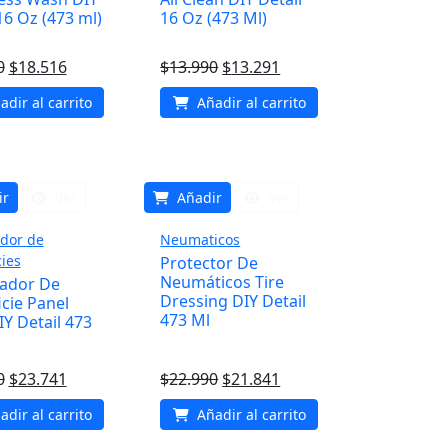
16 Oz (473 ml)
16 Oz (473 Ml)
El
El
El
El
0
$
18.516
$
13.990
$
13.291
precio
precio
precio
precio
dir al carrito
Añadir al carrito
original
actual
original
actual
era:
es:
era:
es:
$19.490.
$18.516.
$13.990.
$13.291.
ir
Ver
Añadir
Ver
dor de
Neumaticos
cies
Protector De
Neumáticos Tire
ador De
Dressing DIY Detail
cie Panel
473 Ml
Y Detail 473
El
El
El
El
0
$
23.741
$
22.990
$
21.841
precio
precio
precio
precio
dir al carrito
Añadir al carrito
original
actual
original
actual