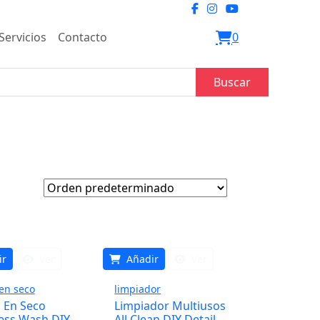
Servicios
Contacto
0
Buscar
ir
Ver
Añadir
Ver
en seco
limpiador
 En Seco
Limpiador Multiusos
ess Wash DIY
All Clean DIY Detail