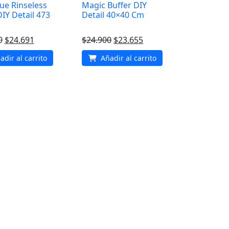
ue Rinseless
Magic Buffer DIY
IY Detail 473
Detail 40×40 Cm
El
El
El
El
0
$
24.691
$
24.900
$
23.655
precio
precio
precio
precio
dir al carrito
Añadir al carrito
original
actual
original
actual
era:
es:
era:
es:
$25.990.
$24.691.
$24.900.
$23.655.