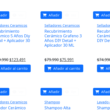
era:
es:
era:
es:
$14.490.
$13.766.
$21.990.
$20.891.
adir
Ver
Añadir
Ver
Añad
adores Ceramicos
Selladores Ceramicos
Sellado
ubrimiento
Recubrimiento
Recubr
mico 5 Años Diy
Cerámico Grafeno 3
Cerámi
il + Aplicador 30
Años DIY Detail +
DIY Det
Aplicador 30 ML
El
El
El
El
9.990
$
123.491
$
79.990
$
75.991
$
74.99
precio
precio
precio
precio
Añadir al carrito
Añadir al carrito
Aña
original
actual
original
actual
era:
es:
era:
es:
$129.990.
$123.491.
$79.990.
$75.991.
adir
Ver
Añadir
Ver
Añad
adores Ceramicos
Shampoo
Lavado 
ador Cerámico
Shampoo Alta
Shamp