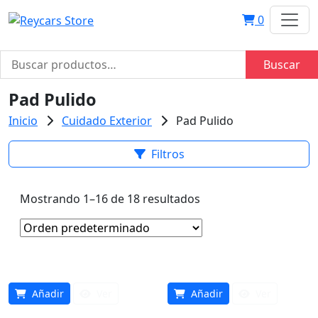
0
Buscar
Buscar
por:
Pad Pulido
Inicio
Cuidado Exterior
Pad Pulido
Filtros
Mostrando 1–16 de 18 resultados
Añadir
Ver
Añadir
Ver