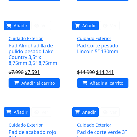
original
actual
original
actual
era:
es:
era:
es:
$18.000.
$17.100.
$14.990.
$14.241.
Añadir
Ver
Añadir
Ver
Cuidado Exterior
Cuidado Exterior
Pad Almohadilla de
Pad Corte pesado
pulido pesado Lake
Lincoln 5″ 130mm
Country 3,5″ x
8,75mm 3,5″ 8,75mm
El
El
El
El
$
7.990
$
7.591
$
14.990
$
14.241
precio
precio
precio
precio
Añadir al carrito
Añadir al carrito
original
actual
original
actual
era:
es:
era:
es:
$7.990.
$7.591.
$14.990.
$14.241.
Añadir
Ver
Añadir
Ver
Cuidado Exterior
Cuidado Exterior
Pad de acabado rojo
Pad de corte verde 3″