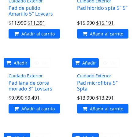
Cuidado Exterior
Cuidado Exterior
Pad de pulido
Pad hibrido spta 5″ 5″
Amarillo 5″ Lovcars
El
El
El
El
$
11.990
$
11.391
$
15.990
$
15.191
precio
precio
precio
precio
Añadir al carrito
Añadir al carrito
original
actual
original
actual
era:
es:
era:
es:
$11.990.
$11.391.
$15.990.
$15.191.
Añadir
Ver
Añadir
Ver
Cuidado Exterior
Cuidado Exterior
Pad lana de corte
Pad microfibra 5″
morado 3″ Lovcars
Spta
El
El
El
El
$
9.990
$
9.491
$
13.990
$
13.291
precio
precio
precio
precio
Añadir al carrito
Añadir al carrito
original
actual
original
actual
era:
es:
era:
es:
$9.990.
$9.491.
$13.990.
$13.291.