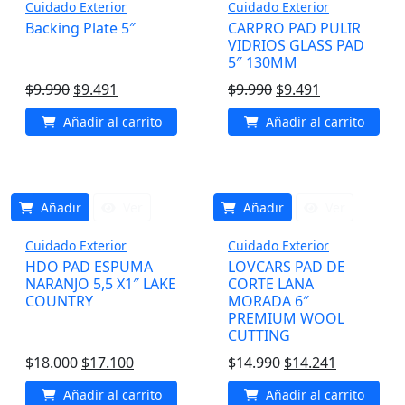
Cuidado Exterior
Cuidado Exterior
Backing Plate 5″
CARPRO PAD PULIR
VIDRIOS GLASS PAD
5″ 130MM
El
El
El
El
$
9.990
$
9.491
$
9.990
$
9.491
precio
precio
precio
precio
Añadir al carrito
Añadir al carrito
original
actual
original
actual
era:
es:
era:
es:
$9.990.
$9.491.
$9.990.
$9.491.
Añadir
Ver
Añadir
Ver
Cuidado Exterior
Cuidado Exterior
HDO PAD ESPUMA
LOVCARS PAD DE
NARANJO 5,5 X1″ LAKE
CORTE LANA
COUNTRY
MORADA 6″
PREMIUM WOOL
CUTTING
El
El
El
El
$
18.000
$
17.100
$
14.990
$
14.241
precio
precio
precio
precio
Añadir al carrito
Añadir al carrito