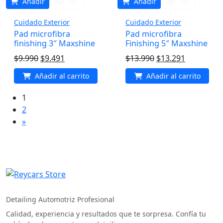
Añadir
Ver
Añadir
Ver
Cuidado Exterior
Cuidado Exterior
Pad microfibra
Pad microfibra
finishing 3″ Maxshine
Finishing 5″ Maxshine
El
El
El
El
$
9.990
$
9.491
$
13.990
$
13.291
precio
precio
precio
precio
Añadir al carrito
Añadir al carrito
original
actual
original
actual
era:
es:
era:
es:
1
$9.990.
$9.491.
$13.990.
$13.291.
2
»
REYCARS Store
Detailing Automotriz Profesional
Calidad, experiencia y resultados que te sorpresa. Confía tu