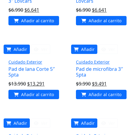
3″ Lovcars
Lovcars
El
El
El
El
$
6.990
$
6.641
$
6.990
$
6.641
precio
precio
precio
precio
Añadir al carrito
Añadir al carrito
original
actual
original
actual
era:
es:
era:
es:
$6.990.
$6.641.
$6.990.
$6.641.
Añadir
Ver
Añadir
Ver
Cuidado Exterior
Cuidado Exterior
Pad de lana Corte 5″
Pad de microfibra 3″
Spta
Spta
El
El
El
El
$
13.990
$
13.291
$
9.990
$
9.491
precio
precio
precio
precio
Añadir al carrito
Añadir al carrito
original
actual
original
actual
era:
es:
era:
es:
$13.990.
$13.291.
$9.990.
$9.491.
Añadir
Ver
Añadir
Ver