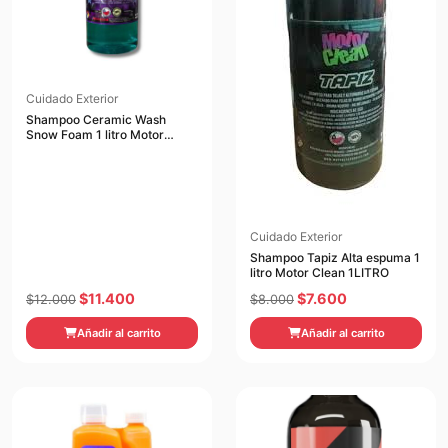
Cuidado Exterior
Shampoo Ceramic Wash
Snow Foam 1 litro Motor
Clean 1LITRO
Cuidado Exterior
Shampoo Tapiz Alta espuma 1
litro Motor Clean 1LITRO
El
El
El
El
$
11.400
$
7.600
$
12.000
$
8.000
precio
precio
precio
precio
Añadir al carrito
Añadir al carrito
original
actual
original
actual
era:
es:
era:
es:
$12.000.
$11.400.
$8.000.
$7.600.