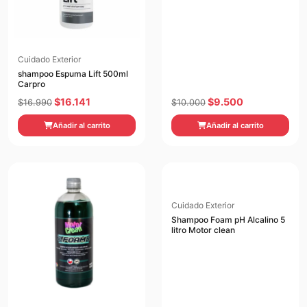
Cuidado Exterior
shampoo Espuma Lift 500ml
Carpro
El
El
El
El
$
16.141
$
9.500
$
16.990
$
10.000
precio
precio
precio
precio
Añadir al carrito
Añadir al carrito
original
actual
original
actual
era:
es:
era:
es:
$16.990.
$16.141.
$10.000.
$9.500.
Cuidado Exterior
Shampoo Foam pH Alcalino 5
litro Motor clean