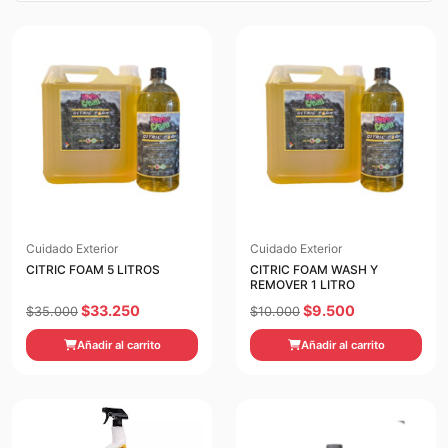
Cuidado Exterior
Cuidado Exterior
CITRIC FOAM 5 LITROS
CITRIC FOAM WASH Y
REMOVER 1 LITRO
El
El
El
El
$
33.250
$
9.500
$
35.000
$
10.000
precio
precio
precio
precio
Añadir al carrito
Añadir al carrito
original
actual
original
actual
era:
es:
era:
es:
$35.000.
$33.250.
$10.000.
$9.500.