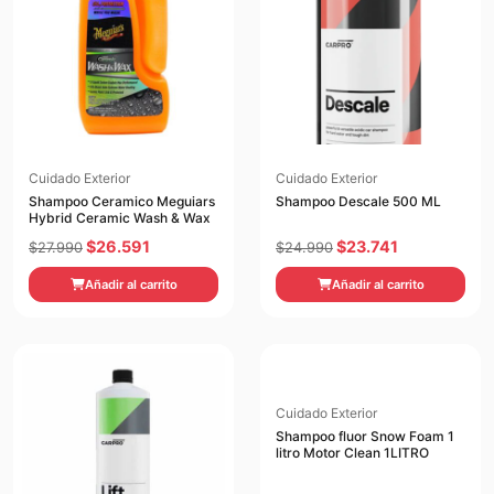
Cuidado Exterior
Cuidado Exterior
Shampoo Ceramico Meguiars
Shampoo Descale 500 ML
Hybrid Ceramic Wash & Wax
El
El
El
El
$
26.591
$
23.741
$
27.990
$
24.990
precio
precio
precio
precio
Añadir al carrito
Añadir al carrito
original
actual
original
actual
era:
es:
era:
es:
$27.990.
$26.591.
$24.990.
$23.741.
Cuidado Exterior
Shampoo fluor Snow Foam 1
litro Motor Clean 1LITRO