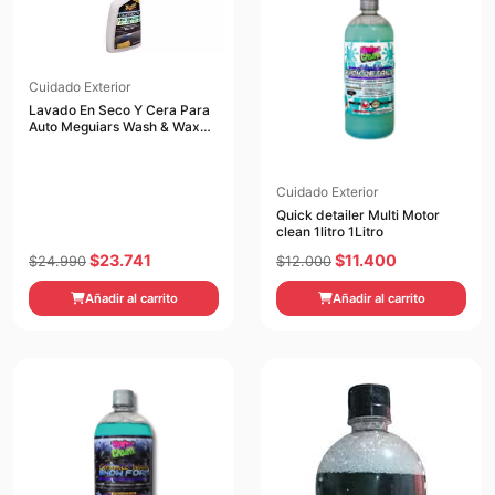
Cuidado Exterior
Lavado En Seco Y Cera Para
Auto Meguiars Wash & Wax
Anywhere 768 ml
Cuidado Exterior
Quick detailer Multi Motor
clean 1litro 1Litro
El
El
El
El
$
23.741
$
11.400
$
24.990
$
12.000
precio
precio
precio
precio
Añadir al carrito
Añadir al carrito
original
actual
original
actual
era:
es:
era:
es:
$24.990.
$23.741.
$12.000.
$11.400.