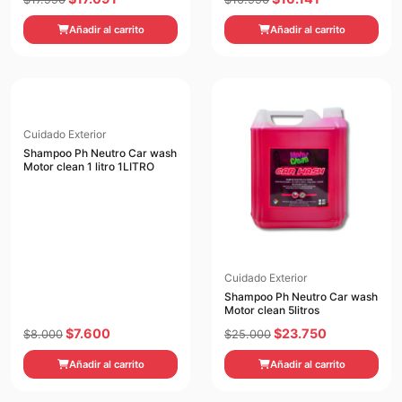
precio
precio
precio
precio
Añadir al carrito
Añadir al carrito
original
actual
original
actual
era:
es:
era:
es:
$17.990.
$17.091.
$16.990.
$16.141.
Cuidado Exterior
Shampoo Ph Neutro Car wash
Motor clean 1 litro 1LITRO
Cuidado Exterior
Shampoo Ph Neutro Car wash
Motor clean 5litros
El
El
El
El
$
7.600
$
23.750
$
8.000
$
25.000
precio
precio
precio
precio
Añadir al carrito
Añadir al carrito
original
actual
original
actual
era:
es:
era:
es: