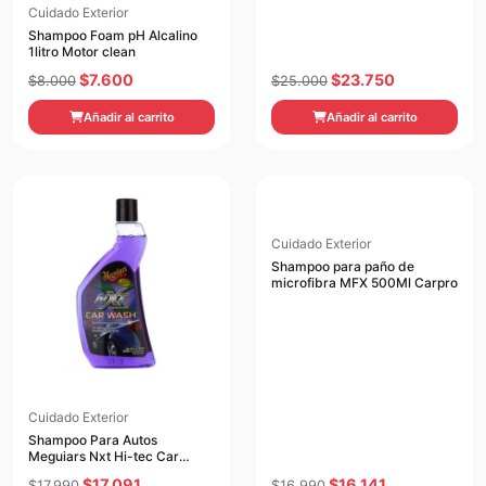
Cuidado Exterior
Shampoo Foam pH Alcalino
1litro Motor clean
El
El
El
El
$
7.600
$
23.750
$
8.000
$
25.000
precio
precio
precio
precio
Añadir al carrito
Añadir al carrito
original
actual
original
actual
era:
es:
era:
es:
$8.000.
$7.600.
$25.000.
$23.750.
Cuidado Exterior
Shampoo para paño de
microfibra MFX 500Ml Carpro
Cuidado Exterior
Shampoo Para Autos
Meguiars Nxt Hi-tec Car
Wash 532
El
El
El
El
$
17.091
$
16.141
$
17.990
$
16.990