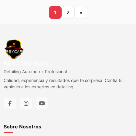
$8.000.
$7.600.
$25.000.
$23.750.
1
2
»
REYCARS Store
Detailing Automotriz Profesional
Calidad, experiencia y resultados que te sorpresa. Confía tu
vehículo a los expertos en detailing.
Sobre Nosotros