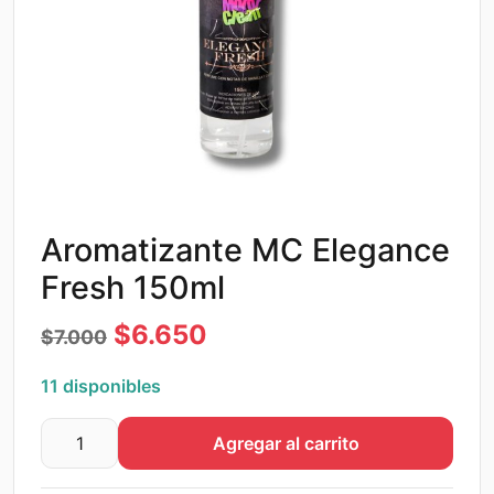
Aromatizante MC Elegance
Fresh 150ml
El
El
$
6.650
$
7.000
precio
precio
11 disponibles
original
actual
Agregar al carrito
era:
es:
Aromatizante
MC
$7.000.
$6.650.