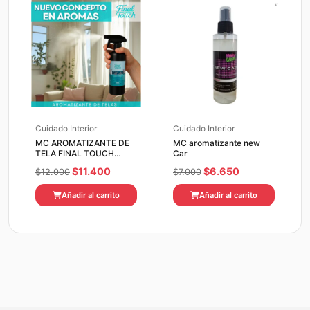
Cuidado Interior
Cuidado Interior
MC AROMATIZANTE DE
MC aromatizante new
TELA FINAL TOUCH
Car
SOFT AIR 500 ML
El
El
El
El
$
11.400
$
6.650
$
12.000
$
7.000
precio
precio
precio
precio
Añadir al carrito
Añadir al carrito
original
actual
original
actual
era:
es:
era:
es:
$12.000.
$11.400.
$7.000.
$6.650.