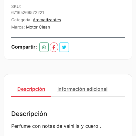
Elegance
SKU:
Fresh
67165269572221
150ml
Categoría:
Aromatizantes
cantidad
Marca:
Motor Clean
Compartir:
Descripción
Información adicional
Descripción
Perfume con notas de vainilla y cuero .