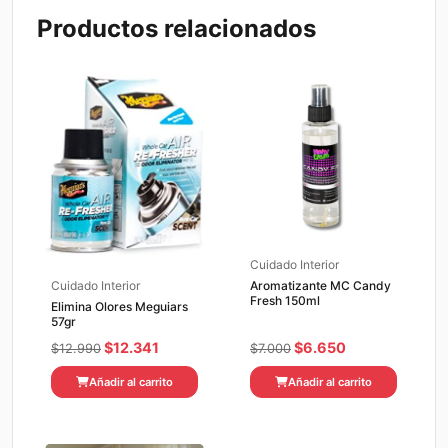
Productos relacionados
Cuidado Interior
Aromatizante MC Candy
Cuidado Interior
Fresh 150ml
Elimina Olores Meguiars
57gr
El
El
El
El
$
12.341
$
6.650
$
12.990
$
7.000
precio
precio
precio
precio
Añadir al carrito
Añadir al carrito
original
actual
original
actual
era:
es:
era:
es:
$12.990.
$12.341.
$7.000.
$6.650.