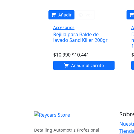
Añadir
Ver
Accesorios
A
Rejilla para Balde de
D
lavado Sand Killer 200gr
m
1
El
El
$
10.990
$
10.441
$
precio
precio
Añadir al carrito
original
actual
era:
es:
$10.990.
$10.441.
Sobr
REYCARS Store
Nuestr
Detailing Automotriz Profesional
Tienda