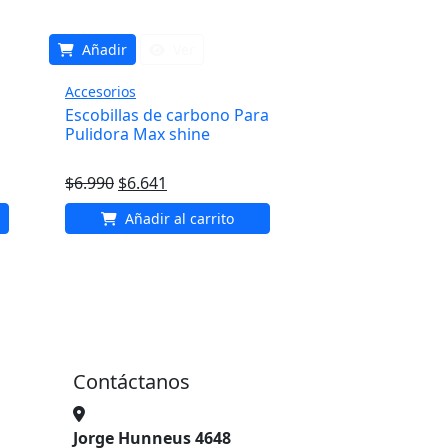
Añadir
Ver
Accesorios
Escobillas de carbono Para
Pulidora Max shine
El
El
$
6.990
$
6.641
precio
precio
Añadir al carrito
original
actual
era:
es:
$6.990.
$6.641.
Contáctanos
Jorge Hunneus 4648