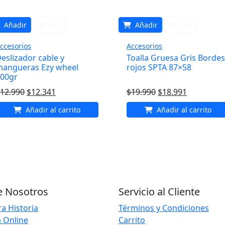
Añadir
Ver
Añadir
Ver
ccesorios
Accesorios
eslizador cable y
Toalla Gruesa Gris Bordes
angueras Ezy wheel
rojos SPTA 87×58
00gr
El
El
El
El
12.990
$
12.341
$
19.990
$
18.991
precio
precio
precio
precio
Añadir al carrito
Añadir al carrito
original
actual
original
actual
era:
es:
era:
es:
$12.990.
$12.341.
$19.990.
$18.991.
e Nosotros
Servicio al Cliente
a Historia
Términos y Condiciones
 Online
Carrito