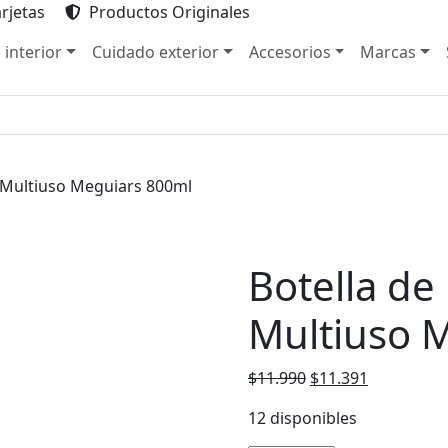
rjetas
Productos Originales
 interior
Cuidado exterior
Accesorios
Marcas
o Multiuso Meguiars 800ml
Botella de 
Multiuso 
El
El
$
11.990
$
11.391
precio
precio
12 disponibles
original
actual