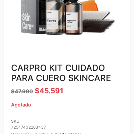
CARPRO KIT CUIDADO
PARA CUERO SKINCARE
El
El
$
45.591
$
47.990
precio
precio
Agotado
original
actual
era:
es:
SKU:
72547402283437
$47.990.
$45.591.