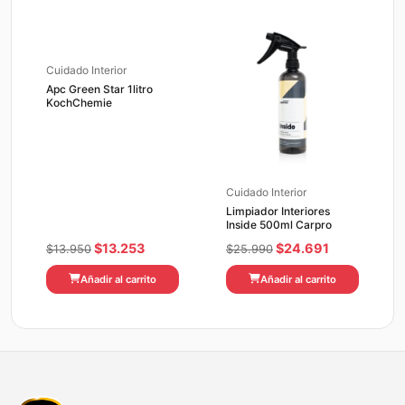
$15.990.
$15.191.
$13.990.
$13.291.
Cuidado Interior
Apc Green Star 1litro
KochChemie
Cuidado Interior
Limpiador Interiores
Inside 500ml Carpro
El
El
El
El
$
13.253
$
24.691
$
13.950
$
25.990
precio
precio
precio
precio
Añadir al carrito
Añadir al carrito
original
actual
original
actual
era:
es:
era:
es:
$13.950.
$13.253.
$25.990.
$24.691.