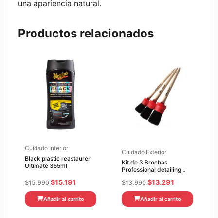
una apariencia natural.
Productos relacionados
Cuidado Interior
Cuidado Exterior
Black plastic reastaurer
Kit de 3 Brochas
Ultimate 355ml
Professional detailing
MaxShine
El
El
El
El
$
15.191
$
13.291
$
15.990
$
13.990
precio
precio
precio
precio
Añadir al carrito
Añadir al carrito
original
actual
original
actual
era:
es:
era:
es: