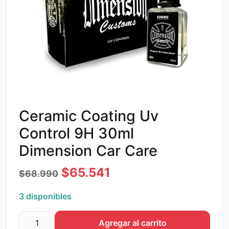
Ceramic Coating Uv
Control 9H 30ml
Dimension Car Care
El
El
$
65.541
$
68.990
precio
precio
3 disponibles
original
actual
Agregar al carrito
era:
es:
Ceramic