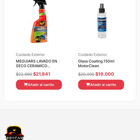
Cuidado Exterior
Cuidado Exterior
MEGUIARS LAVADO EN
Glass Coating 150ml
SECO CERAMICO
MotorClean
HYBRID CERAMIC
El
El
El
El
$
21.841
$
19.000
$
22.990
$
20.000
WATERLESS 710 ML
precio
precio
precio
precio
Añadir al carrito
Añadir al carrito
original
actual
original
actual
era:
es:
era:
es:
$22.990.
$21.841.
$20.000.
$19.000.