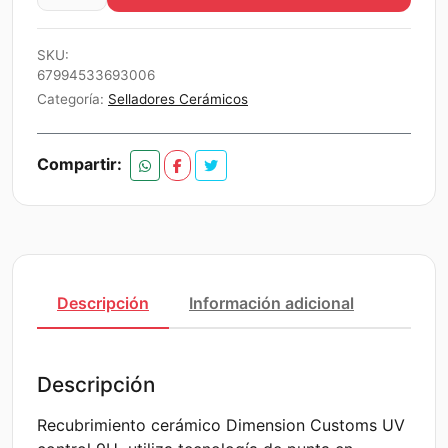
Coating
$68.990.
$65.541.
Uv
SKU:
Control
67994533693006
9H
Categoría:
Selladores Cerámicos
30ml
Dimension
Compartir:
Car
Care
cantidad
Descripción
Información adicional
Descripción
Recubrimiento cerámico Dimension Customs UV