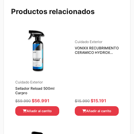
Productos relacionados
Cuidado Exterior
VONIXX RECUBRIMIENTO
CERAMICO HYDROX
FAST 500 ML
Cuidado Exterior
Sellador Reload 500ml
Carpro
El
El
El
El
$
56.991
$
15.191
$
59.990
$
15.990
precio
precio
precio
precio
Añadir al carrito
Añadir al carrito
original
actual
original
actual
era:
es:
era:
es:
$59.990.
$56.991.
$15.990.
$15.191.