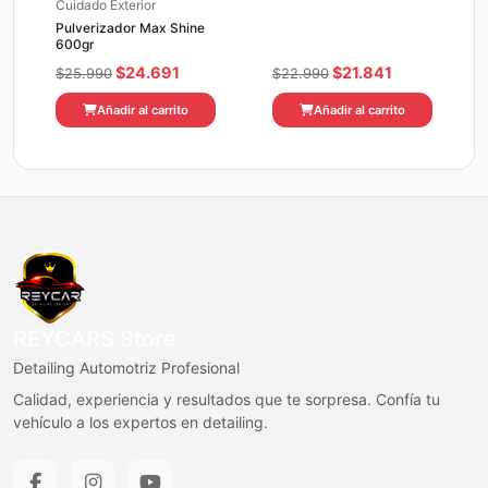
Cuidado Exterior
Pulverizador Max Shine
600gr
El
El
El
El
$
24.691
$
21.841
$
25.990
$
22.990
precio
precio
precio
precio
Añadir al carrito
Añadir al carrito
original
actual
original
actual
era:
es:
era:
es:
$25.990.
$24.691.
$22.990.
$21.841.
REYCARS Store
Detailing Automotriz Profesional
Calidad, experiencia y resultados que te sorpresa. Confía tu
vehículo a los expertos en detailing.