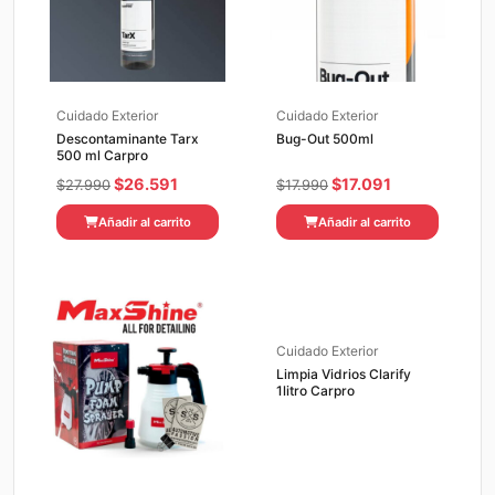
Cuidado Exterior
Cuidado Exterior
Descontaminante Tarx
Bug-Out 500ml
500 ml Carpro
El
El
El
El
$
26.591
$
17.091
$
27.990
$
17.990
precio
precio
precio
precio
Añadir al carrito
Añadir al carrito
original
actual
original
actual
era:
es:
era:
es:
$27.990.
$26.591.
$17.990.
$17.091.
Cuidado Exterior
Limpia Vidrios Clarify
1litro Carpro