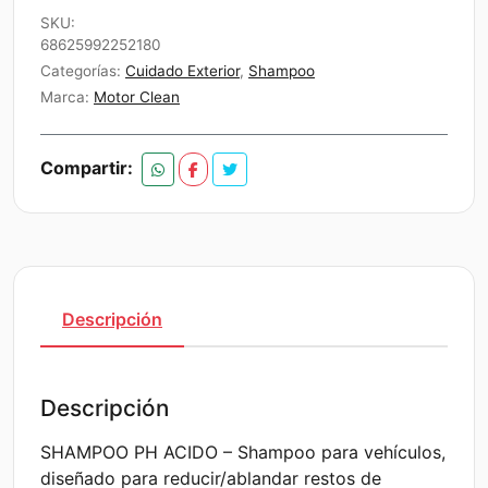
WASH
SKU:
Y
68625992252180
REMOVER
Categorías:
Cuidado Exterior
,
Shampoo
1
Marca:
Motor Clean
LITRO
cantidad
Compartir:
Descripción
Descripción
SHAMPOO PH ACIDO – Shampoo para vehículos,
diseñado para reducir/ablandar restos de