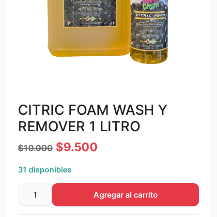
CITRIC FOAM WASH Y
REMOVER 1 LITRO
El
El
$
9.500
$
10.000
precio
precio
31 disponibles
original
actual
Agregar al carrito
era:
es:
CITRIC
FOAM
$10.000.
$9.500.