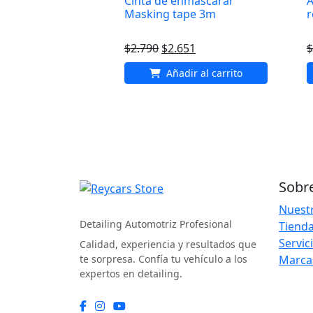
Cinta de enmascarar
A
Masking tape 3m
r
El
El
$
2.790
$
2.651
$
precio
precio
Añadir al carrito
original
actual
era:
es:
$2.790.
$2.651.
Sobr
REYCARS Store
Nuestr
Detailing Automotriz Profesional
Tienda
Servic
Calidad, experiencia y resultados que
te sorpresa. Confía tu vehículo a los
Marca
expertos en detailing.