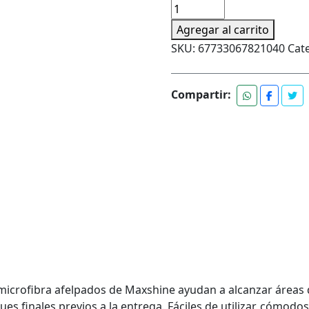
era:
es:
Guantes
$5.990.
$5.691.
Plush
Agregar al carrito
Microfibra
SKU:
67733067821040
Cat
Maxshine
cantidad
Compartir:
microfibra afelpados de Maxshine ayudan a alcanzar áreas d
ques finales previos a la entrega. Fáciles de utilizar, cóm