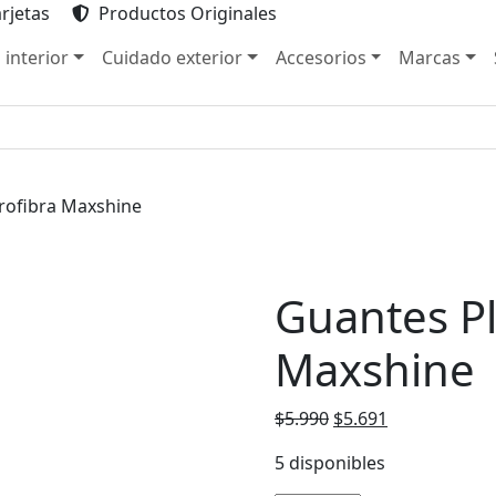
rjetas
Productos Originales
 interior
Cuidado exterior
Accesorios
Marcas
rofibra Maxshine
Guantes Pl
Maxshine
El
El
$
5.990
$
5.691
precio
precio
5 disponibles
original
actual