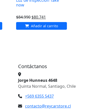
Luz de inspeccion Take
now
El
El
$
84.990
$
80.741
precio
precio
Añadir al carrito
original
actual
era:
es:
$84.990.
$80.741.
Contáctanos
Jorge Hunneus 4648
Quinta Normal, Santiago, Chile
+569 6355 5437
contacto@reycarstore.cl