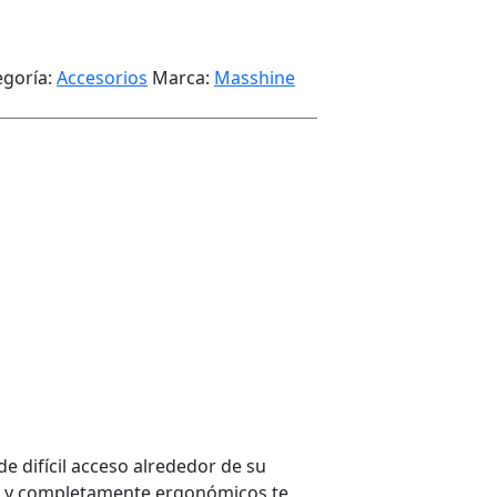
egoría:
Accesorios
Marca:
Masshine
e difícil acceso alrededor de su
odos y completamente ergonómicos te