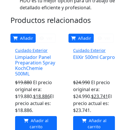
HDO es tu mejor opción para un trabajo de
detallado eficiente y profesional.
Productos relacionados
Añadir
Ver
Añadir
Ver
Cuidado Exterior
Cuidado Exterior
Limpiador Panel
EliXir 500ml Carpro
Preparation Spray
KochChemie
500ML
$
19.880
El precio
$
24.990
El precio
original era:
original era:
$19.880.
$
18.886
El
$24.990.
$
23.741
El
precio actual es:
precio actual es:
$18.886.
$23.741.
Añadir al
Añadir al
carrito
carrito