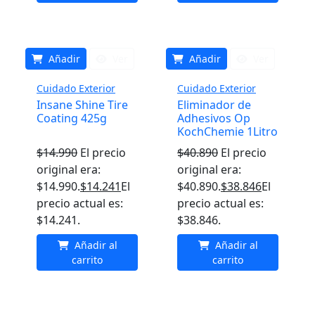
Añadir
Ver
Añadir
Ver
Cuidado Exterior
Cuidado Exterior
Insane Shine Tire
Eliminador de
Coating 425g
Adhesivos Op
KochChemie 1Litro
$
14.990
El precio
$
40.890
El precio
original era:
original era:
$14.990.
$
14.241
El
$40.890.
$
38.846
El
precio actual es:
precio actual es:
$14.241.
$38.846.
Añadir al
Añadir al
carrito
carrito