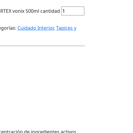
ERTEX vonix 500ml cantidad
egorías:
Cuidado Interior
,
Tapices y
centración de ingredientes activos