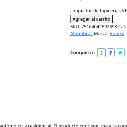
Limpiador de tapicerias V
Agregar al carrito
SKU:
75164042592893
Cat
Alfombras
Marca:
Vonixx
Compartir:
 automotriz y residencial. El producto contiene una alta con