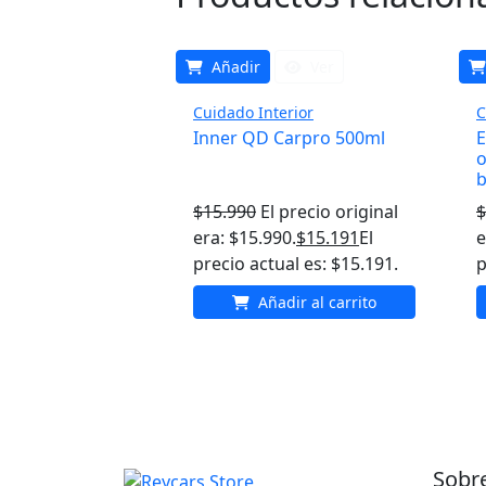
Añadir
Ver
Cuidado Interior
C
Inner QD Carpro 500ml
E
o
b
$
15.990
El precio original
$
era: $15.990.
$
15.191
El
e
precio actual es: $15.191.
p
Añadir al carrito
Sobr