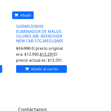
Añadir
Ver
Cuidado Interior
ELIMINADOR DE MALOS
OLORES AIR -REFRESHER
NEW CAR 57G.MEGUIARS
$
13.990
El precio original
era: $13.990.
$
13.291
El
precio actual es: $13.291.
Añadir al carrito
Contáctanos