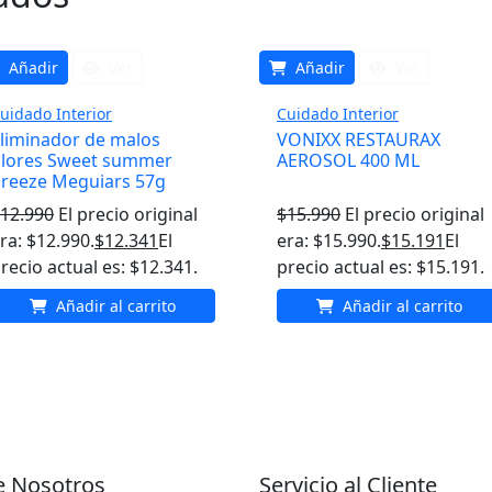
Añadir
Ver
Añadir
Ver
uidado Interior
Cuidado Interior
liminador de malos
VONIXX RESTAURAX
lores Sweet summer
AEROSOL 400 ML
reeze Meguiars 57g
12.990
El precio original
$
15.990
El precio original
ra: $12.990.
$
12.341
El
era: $15.990.
$
15.191
El
recio actual es: $12.341.
precio actual es: $15.191.
Añadir al carrito
Añadir al carrito
e Nosotros
Servicio al Cliente