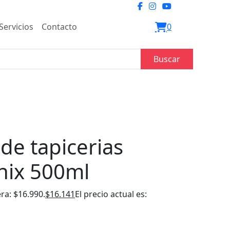
Servicios
Contacto
0
Buscar
de tapicerias
nix 500ml
era: $16.990.
$
16.141
El precio actual es: