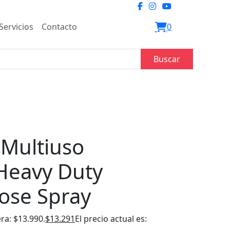
Servicios
Contacto
0
Buscar
 Multiuso
Heavy Duty
ose Spray
era: $13.990.
$
13.291
El precio actual es: