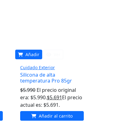
Añadir
Ver
Cuidado Exterior
Silicona de alta
temperatura Pro 85gr
$
5.990
El precio original
era: $5.990.
$
5.691
El precio
actual es: $5.691.
Añadir al carrito