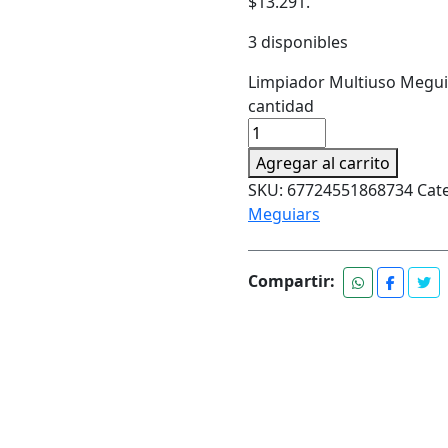
$13.291.
3 disponibles
Limpiador Multiuso Megui
cantidad
Agregar al carrito
SKU:
67724551868734
Cat
Meguiars
Compartir: