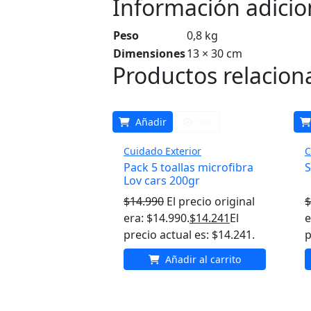
Información adicio
Peso
0,8 kg
Dimensiones
13 × 30 cm
Productos relacion
Añadir
Ver
Cuidado Exterior
C
Pack 5 toallas microfibra
S
Lov cars 200gr
$
14.990
El precio original
$
era: $14.990.
$
14.241
El
e
precio actual es: $14.241.
p
Añadir al carrito