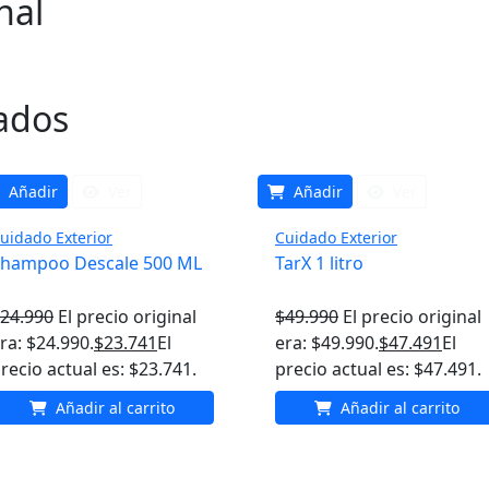
nal
ados
Añadir
Ver
Añadir
Ver
uidado Exterior
Cuidado Exterior
hampoo Descale 500 ML
TarX 1 litro
24.990
El precio original
$
49.990
El precio original
ra: $24.990.
$
23.741
El
era: $49.990.
$
47.491
El
recio actual es: $23.741.
precio actual es: $47.491.
Añadir al carrito
Añadir al carrito