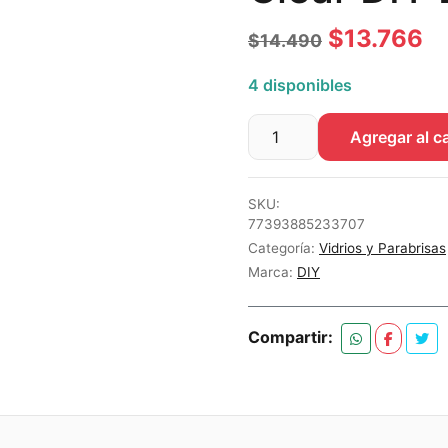
El
El
$
13.766
$
14.490
precio
pr
4 disponibles
original
ac
Agregar al ca
era:
es
Limpiavidrios
Crystal
$14.490.
$1
Clear
SKU:
DIY
77393885233707
Detail
Categoría:
Vidrios y Parabrisas
473
Marca:
DIY
ml
cantidad
Compartir: