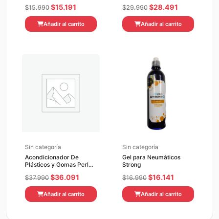
FERRICO IZER 500ML
Meguiars 473 ml.
El
El
El
El
$
15.191
$
28.491
$
15.990
$
29.990
Sellador Sintético M21
precio
precio
Meguiars Synthetic
precio
precio
Sealant M21
Añadir al carrito
Añadir al carrito
original
actual
original
actual
era:
es:
era:
es:
$15.990.
$15.191.
$29.990.
$28.491.
Sin categoría
Sin categoría
Acondicionador De
Gel para Neumáticos
Plásticos y Gomas Perl
Strong
1Lt.
El
El
El
El
$
36.091
$
16.141
$
37.990
$
16.990
precio
precio
precio
precio
Añadir al carrito
Añadir al carrito
original
actual
original
actual
era:
es:
era:
es:
$37.990.
$36.091.
$16.990.
$16.141.