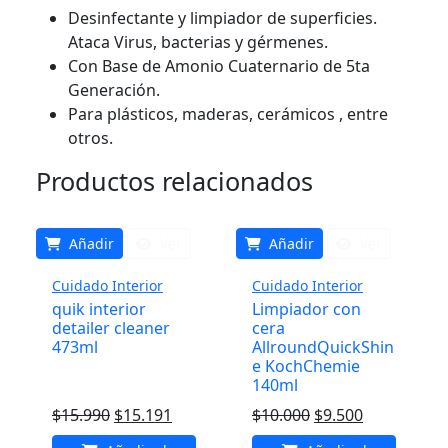
Desinfectante y limpiador de superficies.
Ataca Virus, bacterias y gérmenes.
Con Base de Amonio Cuaternario de 5ta
Generación.
Para plásticos, maderas, cerámicos , entre
otros.
Productos relacionados
Añadir
Ver
Añadir
Ver
Cuidado Interior
Cuidado Interior
quik interior
Limpiador con
detailer cleaner
cera
473ml
AllroundQuickShin
e KochChemie
140ml
El
El
El
El
$
15.990
$
15.191
$
10.000
$
9.500
precio
precio
precio
precio