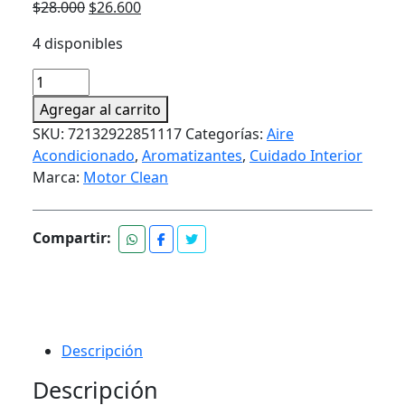
El
El
$
28.000
$
26.600
precio
precio
4 disponibles
original
actual
era:
es:
MOTOR
$28.000.
$26.600.
CLEAN
Agregar al carrito
AMONIO
SKU:
72132922851117
Categorías:
Aire
CUATERNARIO
Acondicionado
,
Aromatizantes
,
Cuidado Interior
LAVANDA
Marca:
Motor Clean
5
LT
cantidad
Compartir:
Descripción
Descripción