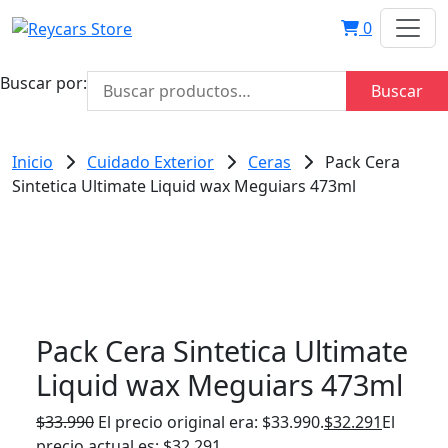
0
Buscar por:
Buscar
Inicio
Cuidado Exterior
Ceras
Pack Cera
Sintetica Ultimate Liquid wax Meguiars 473ml
Pack Cera Sintetica Ultimate
Liquid wax Meguiars 473ml
$
33.990
El precio original era: $33.990.
$
32.291
El
precio actual es: $32.291.