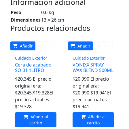
Información adicional
Peso
0,6 kg
Dimensiones
13 × 26 cm
Productos relacionados
Añadir
Ver
Añadir
Ver
Cuidado Exterior
Cuidado Exterior
Cera de acabado
VONIXX SPRAY
SO 01 1LITRO
WAX BLEND 500ML
$
20.345
El precio
$
20.990
El precio
original era:
original era:
$20.345.
$
19.328
El
$20.990.
$
19.941
El
precio actual es:
precio actual es:
$19.328.
$19.941.
Añadir al
Añadir al
carrito
carrito