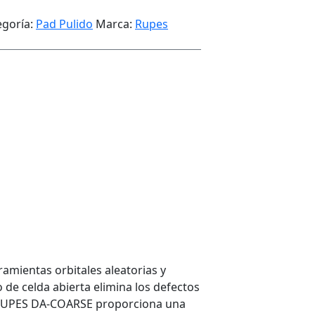
egoría:
Pad Pulido
Marca:
Rupes
mientas orbitales aleatorias y
e celda abierta elimina los defectos
o RUPES DA-COARSE proporciona una