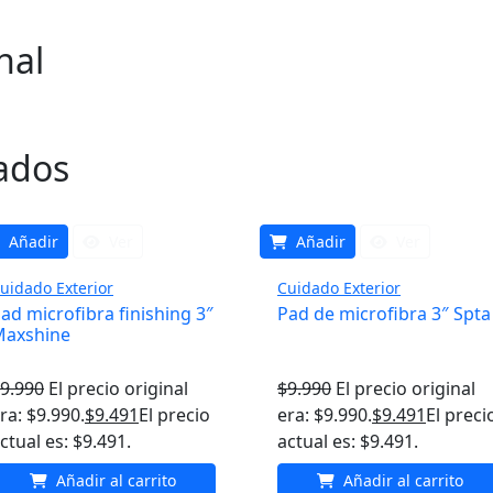
nal
ados
Añadir
Ver
Añadir
Ver
uidado Exterior
Cuidado Exterior
ad microfibra finishing 3″
Pad de microfibra 3″ Spta
Maxshine
9.990
El precio original
$
9.990
El precio original
ra: $9.990.
$
9.491
El precio
era: $9.990.
$
9.491
El preci
ctual es: $9.491.
actual es: $9.491.
Añadir al carrito
Añadir al carrito