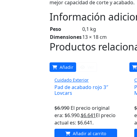
mejor capacidad de corte y acabado.
Información adicio
Peso
0,1 kg
Dimensiones
13 × 18 cm
Productos relacion
Añadir
Ver
Cuidado Exterior
C
Pad de acabado rojo 3″
P
Lovcars
$
6.990
El precio original
$
era: $6.990.
$
6.641
El precio
e
actual es: $6.641.
a
Añadir al carrito