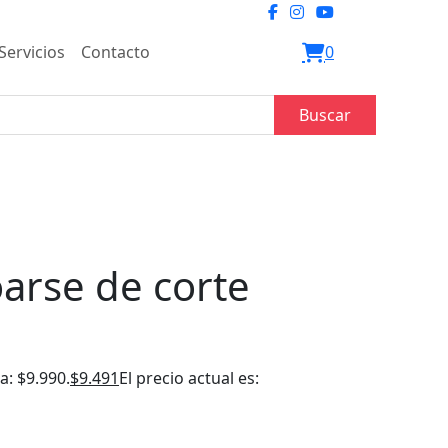
Servicios
Contacto
0
Buscar
arse de corte
a: $9.990.
$
9.491
El precio actual es: