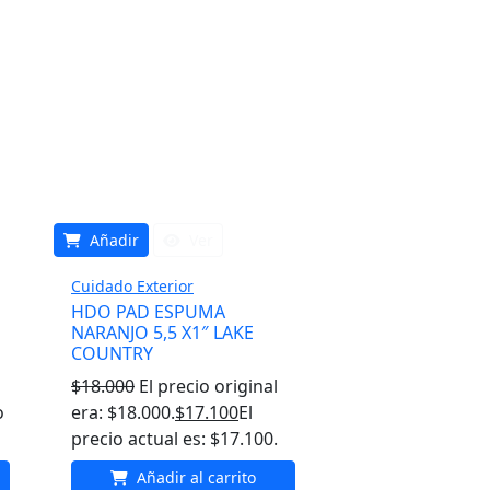
Añadir
Ver
Cuidado Exterior
HDO PAD ESPUMA
NARANJO 5,5 X1″ LAKE
COUNTRY
$
18.000
El precio original
o
era: $18.000.
$
17.100
El
precio actual es: $17.100.
Añadir al carrito