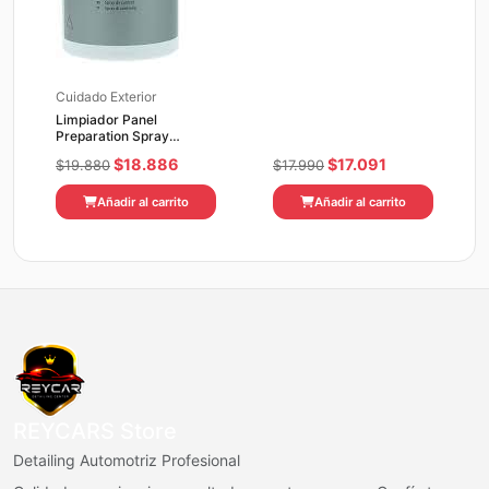
Cuidado Exterior
Limpiador Panel
Preparation Spray
KochChemie 500ML
El
El
El
El
$
18.886
$
17.091
$
19.880
$
17.990
precio
precio
precio
precio
Añadir al carrito
Añadir al carrito
original
actual
original
actual
era:
es:
era:
es:
$19.880.
$18.886.
$17.990.
$17.091.
REYCARS Store
Detailing Automotriz Profesional