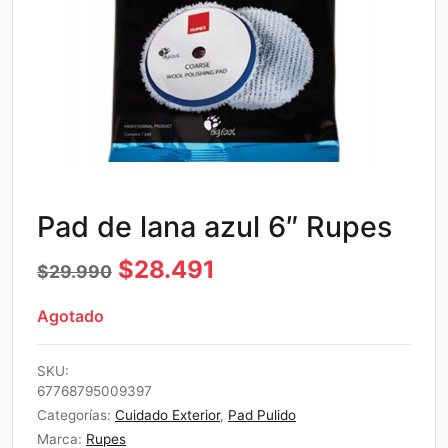
Pad de lana azul 6″ Rupes
El
El
$
28.491
$
29.990
precio
precio
Agotado
original
actual
era:
es:
SKU:
67768795009397
$29.990.
$28.491.
Categorías:
Cuidado Exterior
,
Pad Pulido
Marca:
Rupes