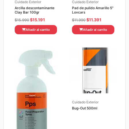
Cuidado Exterior
Cuidado Exterior
Arcilla descontaminante
Pad de pulido Amarillo 5″
Clay Bar 100gr
Lovcars
El
El
El
El
$
15.191
$
11.391
$
15.990
$
11.990
precio
precio
precio
precio
Añadir al carrito
Añadir al carrito
original
actual
original
actual
era:
es:
era:
es:
$15.990.
$15.191.
$11.990.
$11.391.
Cuidado Exterior
Bug-Out 500ml