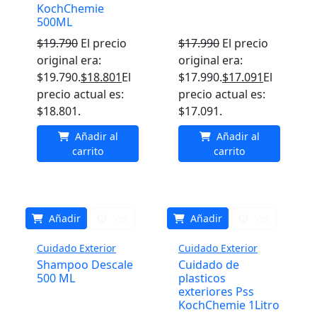
KochChemie
500ML
$
19.790
El precio
$
17.990
El precio
original era:
original era:
$19.790.
$
18.801
El
$17.990.
$
17.091
El
precio actual es:
precio actual es:
$18.801.
$17.091.
Añadir al
Añadir al
carrito
carrito
Añadir
Ver
Añadir
Ver
Cuidado Exterior
Cuidado Exterior
Shampoo Descale
Cuidado de
500 ML
plasticos
exteriores Pss
KochChemie 1Litro