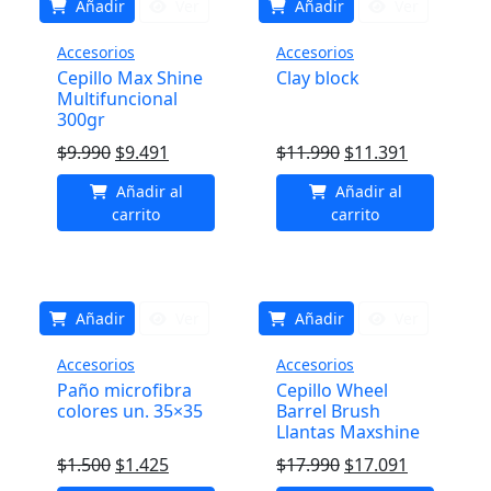
Añadir
Ver
Añadir
Ver
Accesorios
Accesorios
Cepillo Max Shine
Clay block
Multifuncional
300gr
El
El
El
El
$
9.990
$
9.491
$
11.990
$
11.391
precio
precio
precio
precio
Añadir al
Añadir al
original
actual
original
actual
carrito
carrito
era:
es:
era:
es:
$9.990.
$9.491.
$11.990.
$11.391.
Añadir
Ver
Añadir
Ver
Accesorios
Accesorios
Paño microfibra
Cepillo Wheel
colores un. 35×35
Barrel Brush
Llantas Maxshine
El
El
El
El
$
1.500
$
1.425
$
17.990
$
17.091
precio
precio
precio
precio