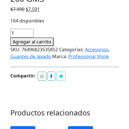
El
El
$
7.990
$
7.591
precio
precio
164 disponibles
original
actual
era:
es:
PROFESSIONAL
$7.990.
$7.591.
SHINE
Agregar al carrito
GUANTE
SKU:
76496823535852
Categorías:
Accesorios
,
DE
Guantes de lavado
Marca:
Professional Shine
MICROFIBRA
200
GMS
Compartir:
cantidad
Productos relacionados