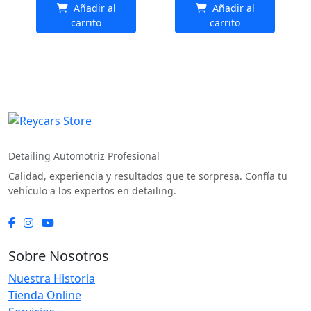
Añadir al
Añadir al
original
actual
original
actual
carrito
carrito
era:
es:
era:
es:
$1.500.
$1.425.
$17.990.
$17.091.
REYCARS Store
Detailing Automotriz Profesional
Calidad, experiencia y resultados que te sorpresa. Confía tu
vehículo a los expertos en detailing.
Sobre Nosotros
Nuestra Historia
Tienda Online