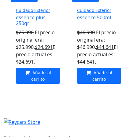
Cuidado Exterior
Cuidado Exterior
essence plus
essence 500ml
250gr
$
25.990
El precio
$
46.990
El precio
original era:
original era:
$25.990.
$
24.691
El
$46.990.
$
44.641
El
precio actual es:
precio actual es:
$24.691.
$44.641.
Añadir al
Añadir al
carrito
carrito
REYCARS Store