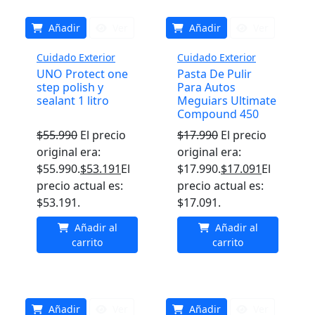
Añadir
Ver
Añadir
Ver
Cuidado Exterior
Cuidado Exterior
UNO Protect one
Pasta De Pulir
step polish y
Para Autos
sealant 1 litro
Meguiars Ultimate
Compound 450
$
55.990
El precio
$
17.990
El precio
original era:
original era:
$55.990.
$
53.191
El
$17.990.
$
17.091
El
precio actual es:
precio actual es:
$53.191.
$17.091.
Añadir al
Añadir al
carrito
carrito
Añadir
Ver
Añadir
Ver