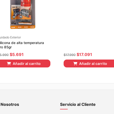
uidado Exterior
ilicona de alta temperatura
ro 85gr
El
El
El
El
$
5.691
$
17.091
5.990
$
17.990
precio
precio
precio
precio
Añadir al carrito
Añadir al carrito
original
actual
original
actual
era:
es:
era:
es:
$5.990.
$5.691.
$17.990.
$17.091.
 Nosotros
Servicio al Cliente