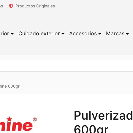
as
Productos Originales
rior
Cuidado exterior
Accesorios
Marcas
hine 600gr
Pulveriza
600gr