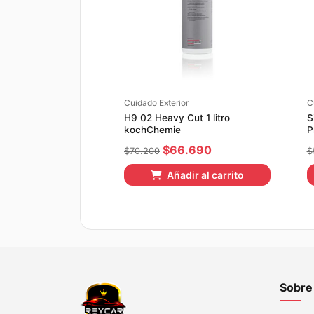
Cuidado Exterior
C
H9 02 Heavy Cut 1 litro
S
kochChemie
P
El
El
$
66.690
$
70.200
$
precio
precio
Añadir al carrito
original
actual
era:
es:
$70.200.
$66.690.
Sobre