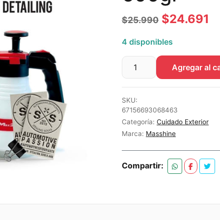
El
El
$
24.691
$
25.990
precio
p
4 disponibles
original
a
Agregar al ca
era:
es
Pulverizador
Max
$25.990.
$
Shine
SKU:
600gr
67156693068463
cantidad
Categoría:
Cuidado Exterior
Marca:
Masshine
Compartir: