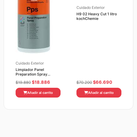
Cuidado Exterior
H9 02 Heavy Cut 1 litro
kochChemie
Cuidado Exterior
Limpiador Panel
Preparation Spray
KochChemie 500ML
El
El
El
El
$
18.886
$
66.690
$
19.880
$
70.200
precio
precio
precio
precio
Añadir al carrito
Añadir al carrito
original
actual
original
actual
era:
es:
era:
es:
$19.880.
$18.886.
$70.200.
$66.690.