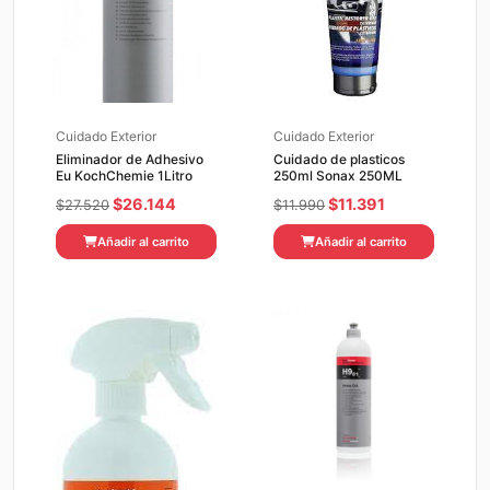
Cuidado Exterior
Cuidado Exterior
Eliminador de Adhesivo
Cuidado de plasticos
Eu KochChemie 1Litro
250ml Sonax 250ML
El
El
El
El
$
26.144
$
11.391
$
27.520
$
11.990
precio
precio
precio
precio
Añadir al carrito
Añadir al carrito
original
actual
original
actual
era:
es:
era:
es:
$27.520.
$26.144.
$11.990.
$11.391.