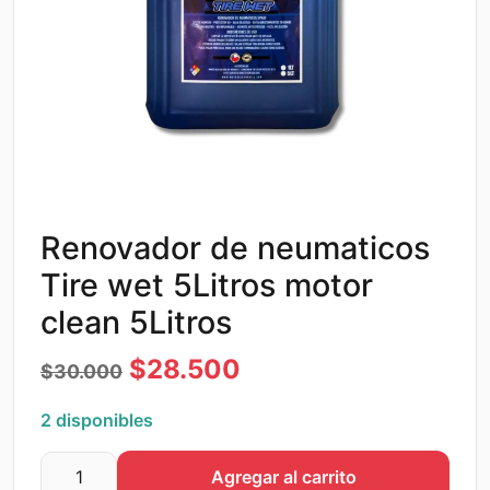
Renovador de neumaticos
Tire wet 5Litros motor
clean 5Litros
El
El
$
28.500
$
30.000
precio
precio
2 disponibles
original
actual
Agregar al carrito
era:
es:
Renovador