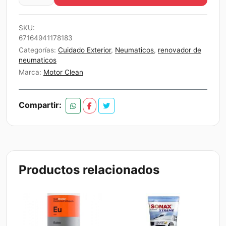
de
$30.000.
$28.500.
neumaticos
SKU:
Tire
67164941178183
wet
Categorías:
Cuidado Exterior
,
Neumaticos
,
renovador de
5Litros
neumaticos
motor
Marca:
Motor Clean
clean
5Litros
Compartir:
cantidad
Productos relacionados