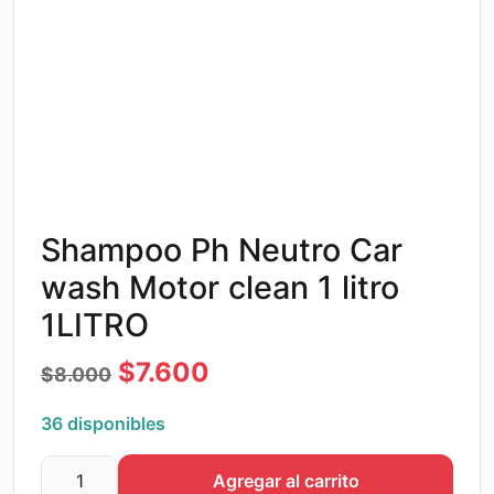
Shampoo Ph Neutro Car
wash Motor clean 1 litro
1LITRO
El
El
$
7.600
$
8.000
precio
precio
36 disponibles
original
actual
Agregar al carrito
era:
es:
Shampoo