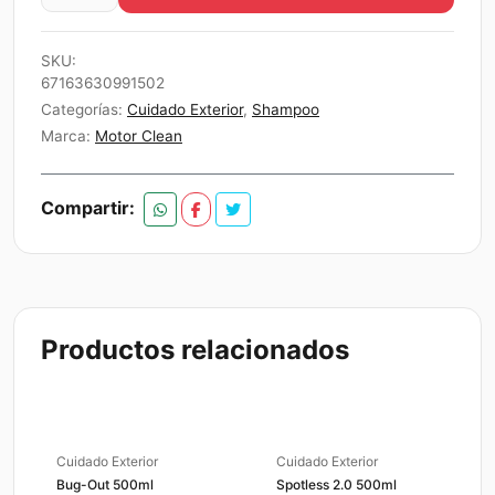
Ph
$8.000.
$7.600.
Neutro
SKU:
Car
67163630991502
wash
Categorías:
Cuidado Exterior
,
Shampoo
Motor
Marca:
Motor Clean
clean
1
Compartir:
litro
1LITRO
cantidad
Productos relacionados
Cuidado Exterior
Cuidado Exterior
Bug-Out 500ml
Spotless 2.0 500ml