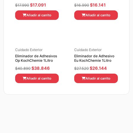
El
El
El
El
$
17.091
$
16.141
$
17.990
$
16.990
precio
precio
precio
precio
Añadir al carrito
Añadir al carrito
original
actual
original
actual
era:
es:
era:
es:
$17.990.
$17.091.
$16.990.
$16.141.
Cuidado Exterior
Cuidado Exterior
Eliminador de Adhesivos
Eliminador de Adhesivo
Op KochChemie 1Litro
Eu KochChemie 1Litro
El
El
El
El
$
38.846
$
26.144
$
40.890
$
27.520
precio
precio
precio
precio
Añadir al carrito
Añadir al carrito
original
actual
original
actual
era:
es:
era:
es:
$40.890.
$38.846.
$27.520.
$26.144.