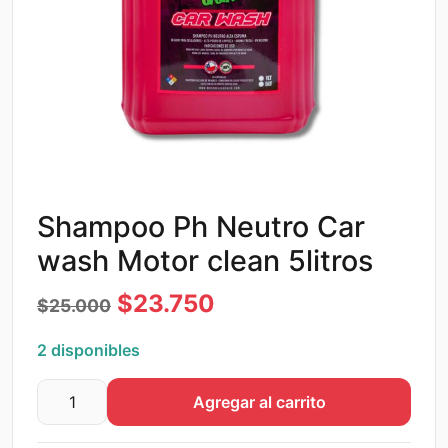
Shampoo Ph Neutro Car
wash Motor clean 5litros
El
El
$
23.750
$
25.000
precio
precio
2 disponibles
original
actual
Agregar al carrito
era:
es:
Shampoo
Ph
$25.000.
$23.750.