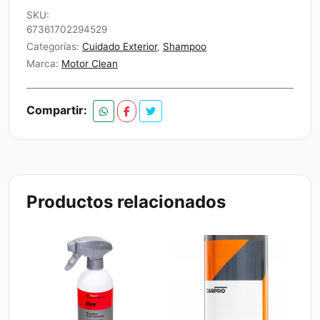
Neutro
SKU:
Car
67361702294529
wash
Categorías:
Cuidado Exterior
,
Shampoo
Motor
Marca:
Motor Clean
clean
5litros
Compartir:
cantidad
Productos relacionados