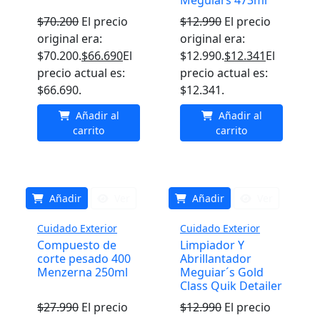
$
70.200
El precio
$
12.990
El precio
original era:
original era:
$70.200.
$
66.690
El
$12.990.
$
12.341
El
precio actual es:
precio actual es:
$66.690.
$12.341.
Añadir al
Añadir al
carrito
carrito
Añadir
Ver
Añadir
Ver
Cuidado Exterior
Cuidado Exterior
Compuesto de
Limpiador Y
corte pesado 400
Abrillantador
Menzerna 250ml
Meguiar´s Gold
Class Quik Detailer
$
27.990
El precio
$
12.990
El precio