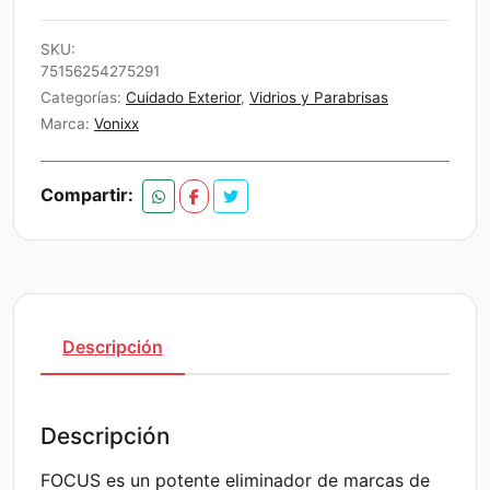
original
actual
era:
es:
SKU:
75156254275291
$17.990.
$17.091.
Categorías:
Cuidado Exterior
,
Vidrios y Parabrisas
Marca:
Vonixx
Compartir:
Descripción
Descripción
FOCUS es un potente eliminador de marcas de