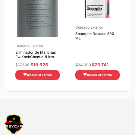
Cuidado Exterior
Shampoo Descale 500
ML
Cuidado Exterior
Eliminador de Manchas
Fw KochChemie 1Litro
El
El
El
El
$
16.625
$
23.741
$
17.500
$
24.990
precio
precio
precio
precio
Añadir al carrito
Añadir al carrito
original
actual
original
actual
era:
es:
era:
es:
$17.500.
$16.625.
$24.990.
$23.741.