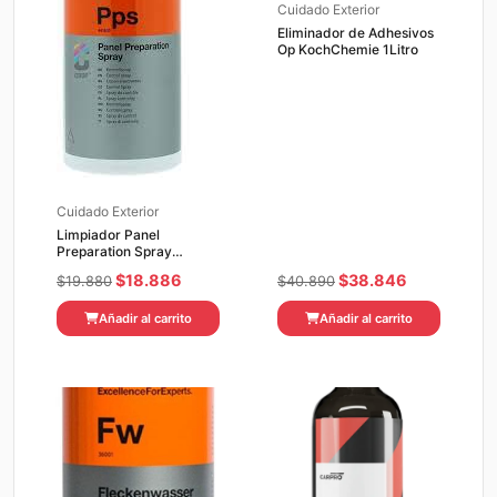
Cuidado Exterior
Eliminador de Adhesivos
Op KochChemie 1Litro
Cuidado Exterior
Limpiador Panel
Preparation Spray
KochChemie 500ML
El
El
El
El
$
18.886
$
38.846
$
19.880
$
40.890
precio
precio
precio
precio
Añadir al carrito
Añadir al carrito
original
actual
original
actual
era:
es:
era:
es:
$19.880.
$18.886.
$40.890.
$38.846.