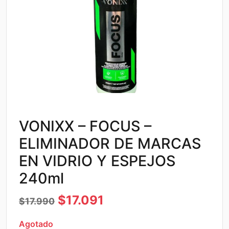
VONIXX – FOCUS –
ELIMINADOR DE MARCAS
EN VIDRIO Y ESPEJOS
240ml
El
El
$
17.091
$
17.990
precio
precio
Agotado