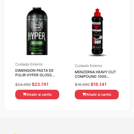
$51.990.
$49.391.
$42.990.
$40.841.
Cuidado Exterior
Cuidado Exterior
DIMENSION PASTA DE
MENZERNA HEAVY CUT
PULIR HYPER GLOSS
COMPOUND 1000
500 ML
250ML
El
El
El
El
$
23.741
$
16.141
$
24.990
$
16.990
precio
precio
precio
precio
Añadir al carrito
Añadir al carrito
original
actual
original
actual
era:
es:
era:
es:
$24.990.
$23.741.
$16.990.
$16.141.