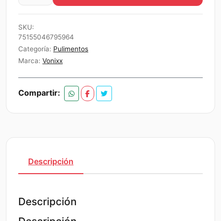
PULIMENTO
$18.990.
$18.041.
CORTE
SKU:
MEDIO
75155046795964
V20
Categoría:
Pulimentos
500
Marca:
Vonixx
ML
cantidad
Compartir:
Descripción
Descripción