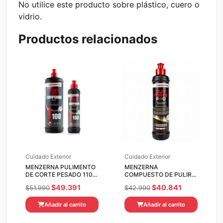
No utilice este producto sobre plástico, cuero o
vidrio.
Productos relacionados
Cuidado Exterior
Cuidado Exterior
MENZERNA PULIMENTO
MENZERNA
DE CORTE PESADO 1100
COMPUESTO DE PULIR
1LITRO
CUT FORCE PRO 250 ML
El
El
El
El
$
49.391
$
40.841
$
51.990
$
42.990
precio
precio
precio
precio
Añadir al carrito
Añadir al carrito
original
actual
original
actual
era:
es:
era:
es: