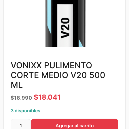
VONIXX PULIMENTO
CORTE MEDIO V20 500
ML
El
El
$
18.041
$
18.990
precio
precio
3 disponibles
original
actual
Agregar al carrito
era:
es:
VONIXX