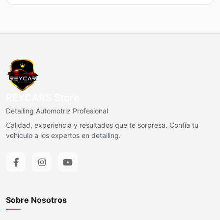
$19.990.
$18.991.
$2.500.
$2.375.
REYCARS Store
Detailing Automotriz Profesional
Calidad, experiencia y resultados que te sorpresa. Confía tu
vehículo a los expertos en detailing.
Sobre Nosotros