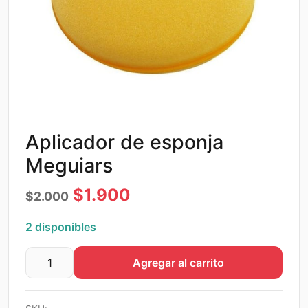
Aplicador de esponja
Meguiars
El
El
$
1.900
$
2.000
precio
precio
2 disponibles
original
actual
Agregar al carrito
era:
es:
Aplicador
de
$2.000.
$1.900.
esponja