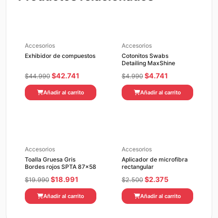
Accesorios
Accesorios
Exhibidor de compuestos
Cotonitos Swabs
Detailing MaxShine
El
El
El
El
$
42.741
$
4.741
$
44.990
$
4.990
precio
precio
precio
precio
Añadir al carrito
Añadir al carrito
original
actual
original
actual
era:
es:
era:
es:
$44.990.
$42.741.
$4.990.
$4.741.
Accesorios
Accesorios
Toalla Gruesa Gris
Aplicador de microfibra
Bordes rojos SPTA 87×58
rectangular
El
El
El
El
$
18.991
$
2.375
$
19.990
$
2.500
precio
precio
precio
precio
Añadir al carrito
Añadir al carrito
original
actual
original
actual
era:
es:
era:
es: