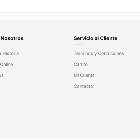
$22.720.
$21.584.
$25.990.
$24.691.
 Nosotros
Servicio al Cliente
 Historia
Términos y Condiciones
Online
Carrito
os
Mi Cuenta
s
Contacto