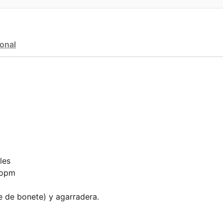
ional
les
 opm
e de bonete) y agarradera.