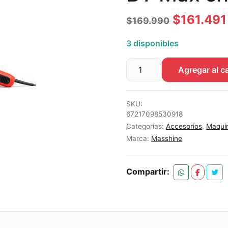
El
$
161.491
$
169.990
precio
3 disponibles
original
Agregar al ca
era:
Pulidora
5"
$169.990
8mm
SKU:
Lovcars
67217098530918
BY
Categorías:
Accesorios
,
Maqui
Max
Marca:
Masshine
shine
5"
Compartir:
8mm
cantidad