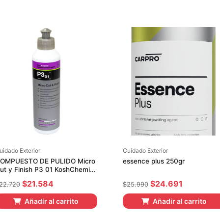
uidado Exterior
Cuidado Exterior
OMPUESTO DE PULIDO Micro
essence plus 250gr
ut y Finish P3 01 KoshChemie
50ml
El
El
El
El
$
21.584
$
24.691
22.720
$
25.990
precio
precio
precio
precio
Añadir al carrito
Añadir al carrito
original
actual
original
actual
era:
es:
era:
es: