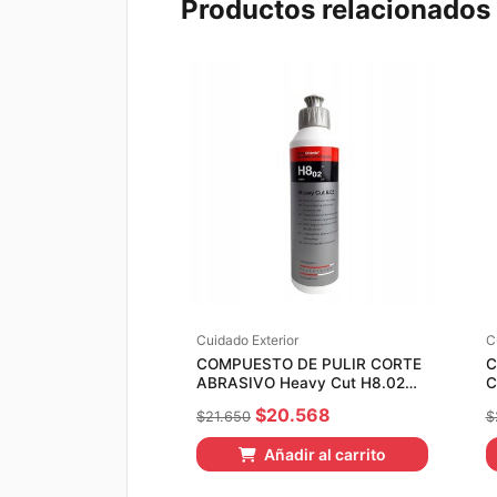
Productos relacionados
Cuidado Exterior
C
COMPUESTO DE PULIR CORTE
C
ABRASIVO Heavy Cut H8.02
C
KoshChemie 250ml
2
El
El
$
20.568
$
21.650
$
precio
precio
Añadir al carrito
original
actual
era:
es: