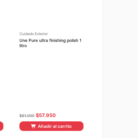
Cuidado Exterior
Une Pure ultra finishing polish 1
litro
El
El
$
57.950
$
61.000
precio
precio
Añadir al carrito
original
actual
era:
es: