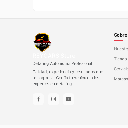
$21.650.
$20.568.
Sobre
Nuestra
REYCARS Store
Tienda 
Detailing Automotriz Profesional
Servici
Calidad, experiencia y resultados que
te sorpresa. Confía tu vehículo a los
Marca
expertos en detailing.