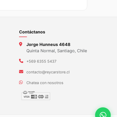
$61.000.
$57.950.
Contáctanos
Jorge Hunneus 4648
Quinta Normal, Santiago, Chile
+569 6355 5437
contacto@reycarstore.cl
Chatea con nosotros