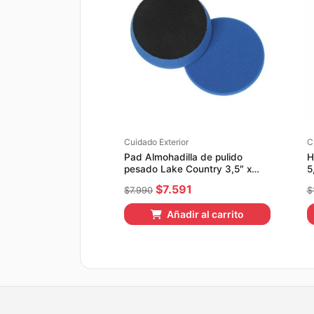
Cuidado Exterior
C
Pad Almohadilla de pulido
H
pesado Lake Country 3,5″ x
5
8,75mm 3,5″ 8,75mm
El
El
$
7.591
$
7.990
$
precio
precio
Añadir al carrito
original
actual
era:
es:
$7.990.
$7.591.