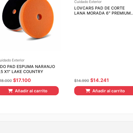
Cuidado Exterior
LOVCARS PAD DE CORTE
LANA MORADA 6″ PREMIUM
WOOL CUTTING
uidado Exterior
DO PAD ESPUMA NARANJO
,5 X1″ LAKE COUNTRY
El
El
El
El
$
17.100
$
14.241
18.000
$
14.990
precio
precio
precio
precio
Añadir al carrito
Añadir al carrito
original
actual
original
actual
era:
es:
era:
es:
$18.000.
$17.100.
$14.990.
$14.241.