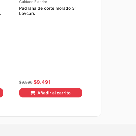
Cuidado Exterior
Pad lana de corte morado 3″
Lovcars
El
El
$
9.491
$
9.990
precio
precio
Añadir al carrito
original
actual
era:
es:
$9.990.
$9.491.