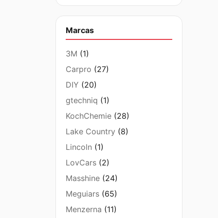
Marcas
3M
(1)
Carpro
(27)
DIY
(20)
gtechniq
(1)
KochChemie
(28)
Lake Country
(8)
Lincoln
(1)
LovCars
(2)
Masshine
(24)
Meguiars
(65)
Menzerna
(11)