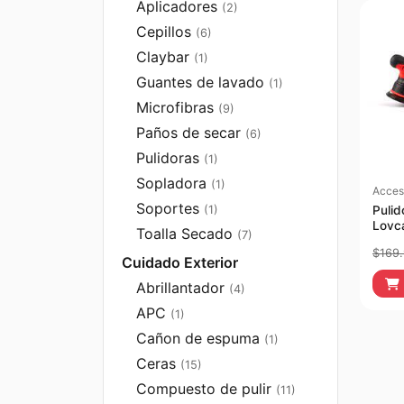
Aplicadores
(2)
Cepillos
(6)
Claybar
(1)
Guantes de lavado
(1)
Microfibras
(9)
Paños de secar
(6)
Pulidoras
(1)
Sopladora
(1)
Acces
Soportes
Puli
(1)
Lovca
Toalla Secado
(7)
8mm
$
169
Cuidado Exterior
Abrillantador
(4)
APC
(1)
Cañon de espuma
(1)
Ceras
(15)
Compuesto de pulir
(11)