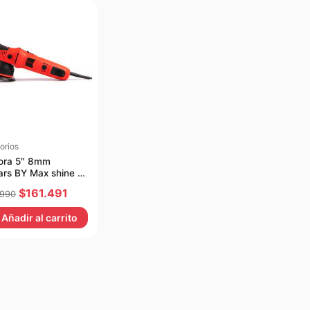
orios
dora 5″ 8mm
rs BY Max shine 5″
El
El
$
161.491
.990
precio
precio
Añadir al carrito
original
actual
era:
es:
$169.990.
$161.491.