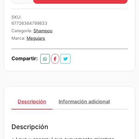
Ceramico
$27.990.
$26.591.
Meguiars
SKU:
Hybrid
67726364799833
Ceramic
Categoría:
Shampoo
Wash
Marca:
Meguiars
&
Wax
Compartir:
cantidad
Descripción
Información adicional
Descripción