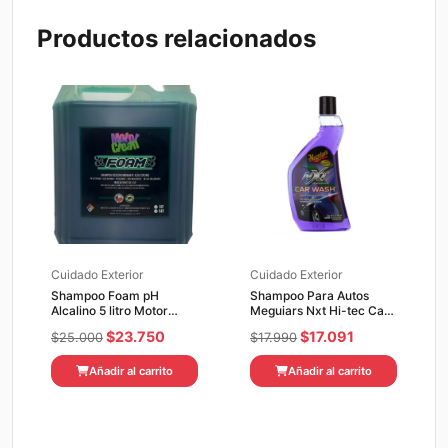
Productos relacionados
Cuidado Exterior
Cuidado Exterior
Shampoo Foam pH
Shampoo Para Autos
Alcalino 5 litro Motor
Meguiars Nxt Hi-tec Car
clean
Wash 532
El
El
El
El
$
23.750
$
17.091
$
25.000
$
17.990
precio
precio
precio
precio
Añadir al carrito
Añadir al carrito
original
actual
original
actual
era:
es:
era:
es:
$25.000.
$23.750.
$17.990.
$17.091.