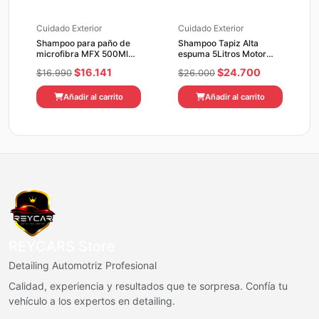
Cuidado Exterior
Cuidado Exterior
Shampoo para paño de
Shampoo Tapiz Alta
microfibra MFX 500Ml
espuma 5Litros Motor
Carpro
Clean 5LITROS
El
El
El
El
$
16.141
$
24.700
$
16.990
$
26.000
precio
precio
precio
precio
Añadir al carrito
Añadir al carrito
original
actual
original
actual
era:
es:
era:
es:
$16.990.
$16.141.
$26.000.
$24.700.
REYCARS Store
Detailing Automotriz Profesional
Calidad, experiencia y resultados que te sorpresa. Confía tu
vehículo a los expertos en detailing.