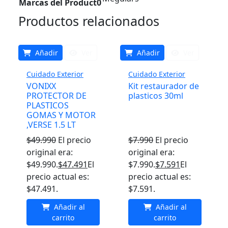
Marcas del Product0
Productos relacionados
Añadir
Ver
Añadir
Ver
Cuidado Exterior
Cuidado Exterior
VONIXX
Kit restaurador de
PROTECTOR DE
plasticos 30ml
PLASTICOS
GOMAS Y MOTOR
,VERSE 1.5 LT
$
49.990
El precio
$
7.990
El precio
original era:
original era:
$49.990.
$
47.491
El
$7.990.
$
7.591
El
precio actual es:
precio actual es:
$47.491.
$7.591.
Añadir al
Añadir al
carrito
carrito