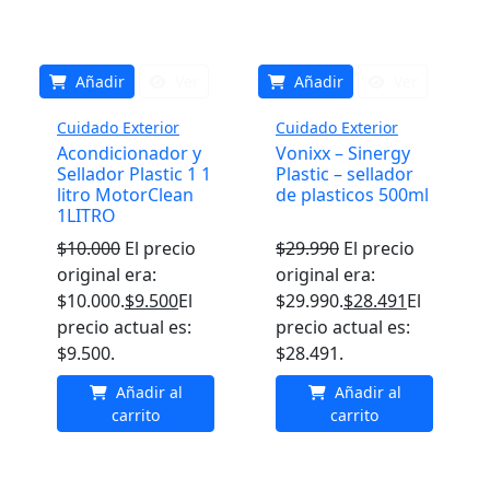
Añadir
Ver
Añadir
Ver
Cuidado Exterior
Cuidado Exterior
Acondicionador y
Vonixx – Sinergy
Sellador Plastic 1 1
Plastic – sellador
litro MotorClean
de plasticos 500ml
1LITRO
$
10.000
El precio
$
29.990
El precio
original era:
original era:
$10.000.
$
9.500
El
$29.990.
$
28.491
El
precio actual es:
precio actual es:
$9.500.
$28.491.
Añadir al
Añadir al
carrito
carrito