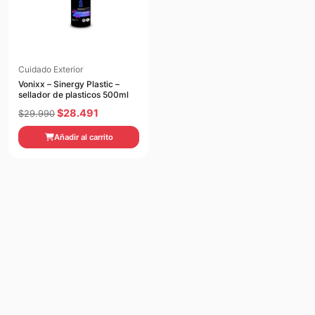
Cuidado Exterior
Vonixx – Sinergy Plastic –
sellador de plasticos 500ml
El
El
$
28.491
$
29.990
precio
precio
Añadir al carrito
original
actual
era:
es:
$29.990.
$28.491.