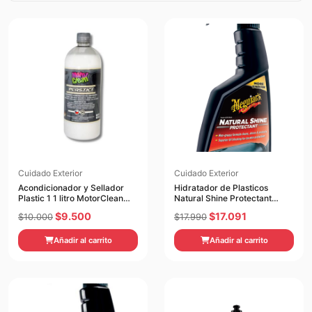
Cuidado Exterior
Cuidado Exterior
Acondicionador y Sellador
Hidratador de Plasticos
Plastic 1 1 litro MotorClean
Natural Shine Protectant
1LITRO
473ml Meguiars
El
El
El
El
$
9.500
$
17.091
$
10.000
$
17.990
precio
precio
precio
precio
Añadir al carrito
Añadir al carrito
original
actual
original
actual
era:
es:
era:
es:
$10.000.
$9.500.
$17.990.
$17.091.