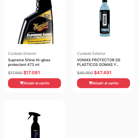
Cuidado Exterior
Cuidado Exterior
Supreme Shine Hi-gloss
VONIXX PROTECTOR DE
protectant 473 ml
PLASTICOS GOMAS Y
MOTOR ,VERSE 1.5 LT
El
El
El
El
$
17.091
$
47.491
$
17.990
$
49.990
precio
precio
precio
precio
Añadir al carrito
Añadir al carrito
original
actual
original
actual
era:
es:
era:
es:
$17.990.
$17.091.
$49.990.
$47.491.