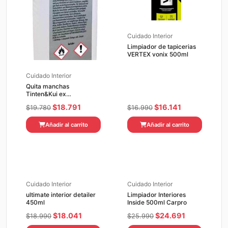
Cuidado Interior
Limpiador de tapicerias
VERTEX vonix 500ml
Cuidado Interior
Quita manchas
Tinten&Kui ex
KochChemie 250ml
El
El
El
El
$
18.791
$
16.141
$
19.780
$
16.990
precio
precio
precio
precio
Añadir al carrito
Añadir al carrito
original
actual
original
actual
era:
es:
era:
es:
$19.780.
$18.791.
$16.990.
$16.141.
Cuidado Interior
Cuidado Interior
ultimate interior detailer
Limpiador Interiores
450ml
Inside 500ml Carpro
El
El
El
El
$
18.041
$
24.691
$
18.990
$
25.990
precio
precio
precio
precio