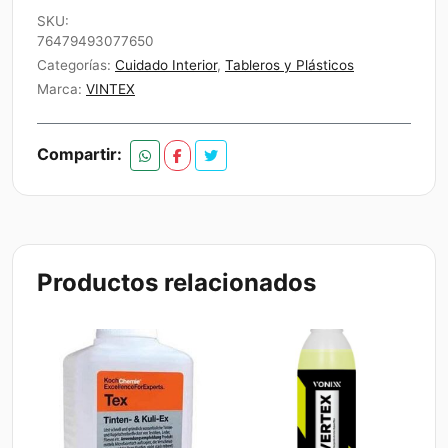
PLASTICOS
SKU:
1.5L
76479493077650
cantidad
Categorías:
Cuidado Interior
,
Tableros y Plásticos
Marca:
VINTEX
Compartir:
Productos relacionados