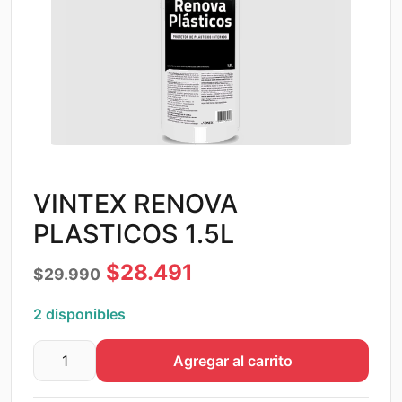
VINTEX RENOVA
PLASTICOS 1.5L
El
El
$
28.491
$
29.990
precio
precio
2 disponibles
original
actual
Agregar al carrito
era:
es:
VINTEX
RENOVA
$29.990.
$28.491.