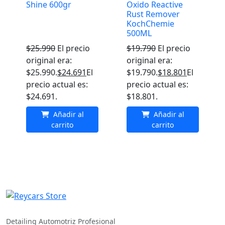
Shine 600gr
Oxido Reactive
Rust Remover
KochChemie
500ML
$
25.990
El precio
$
19.790
El precio
original era:
original era:
$25.990.
$
24.691
El
$19.790.
$
18.801
El
precio actual es:
precio actual es:
$24.691.
$18.801.
Añadir al
Añadir al
carrito
carrito
REYCARS Store
Detailing Automotriz Profesional