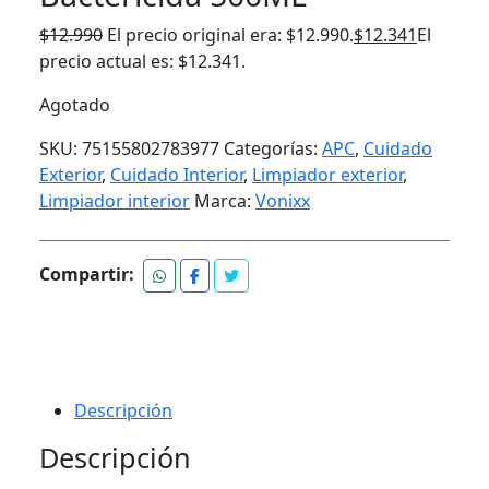
$
12.990
El precio original era: $12.990.
$
12.341
El
precio actual es: $12.341.
Agotado
SKU:
75155802783977
Categorías:
APC
,
Cuidado
Exterior
,
Cuidado Interior
,
Limpiador exterior
,
Limpiador interior
Marca:
Vonixx
Compartir:
Descripción
Descripción