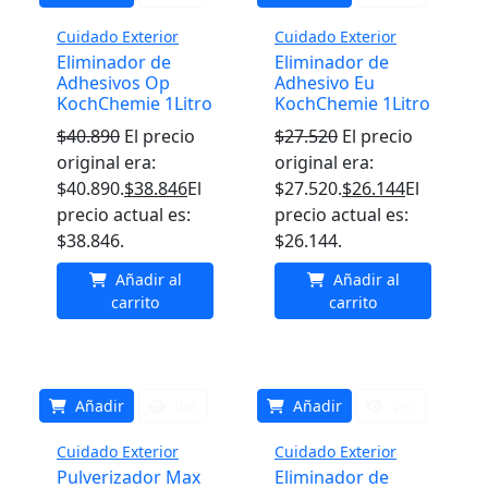
Cuidado Exterior
Cuidado Exterior
Eliminador de
Eliminador de
Adhesivos Op
Adhesivo Eu
KochChemie 1Litro
KochChemie 1Litro
$
40.890
El precio
$
27.520
El precio
original era:
original era:
$40.890.
$
38.846
El
$27.520.
$
26.144
El
precio actual es:
precio actual es:
$38.846.
$26.144.
Añadir al
Añadir al
carrito
carrito
Añadir
Ver
Añadir
Ver
Cuidado Exterior
Cuidado Exterior
Pulverizador Max
Eliminador de