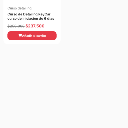
Curso detailing
Curso de Detailing ReyCar
curso de iniciacion de 6 dias
El
El
$
237.500
$
250.000
precio
precio
Añadir al carrito
original
actual
era:
es:
$250.000.
$237.500.