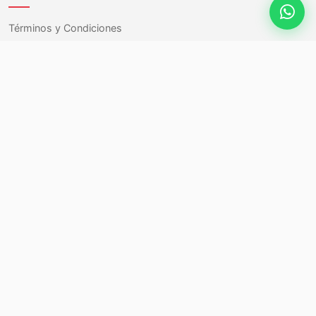
Términos y Condiciones
Carrito
Mi Cuenta
Contacto
Contáctanos
Jorge Hunneus 4648
Quinta Normal, Santiago, Chile
+569 6355 5437
contacto@reycarstore.cl
Chatea con nosotros