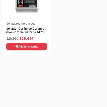
Selladores Ceramicos
Sellador Cerámico Ceramic
Gloss DIY Detail 16 Oz (473
ml)
El
El
$
28.491
$
29.990
precio
precio
Añadir al carrito
original
actual
era:
es:
$29.990.
$28.491.