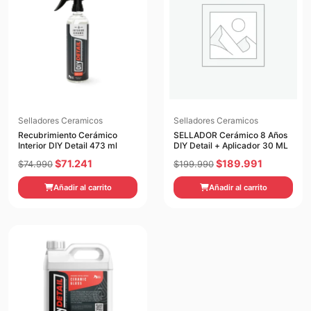
Selladores Ceramicos
Selladores Ceramicos
Recubrimiento Cerámico
SELLADOR Cerámico 8 Años
Interior DIY Detail 473 ml
DIY Detail + Aplicador 30 ML
El
El
El
El
$
71.241
$
189.991
$
74.990
$
199.990
precio
precio
precio
precio
Añadir al carrito
Añadir al carrito
original
actual
original
actual
era:
es:
era:
es:
$74.990.
$71.241.
$199.990.
$189.991.