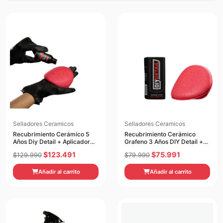
Selladores Ceramicos
Selladores Ceramicos
Recubrimiento Cerámico 5
Recubrimiento Cerámico
Años Diy Detail + Aplicador
Grafeno 3 Años DIY Detail +
30 ML
Aplicador 30 ML
El
El
El
El
$
123.491
$
75.991
$
129.990
$
79.990
precio
precio
precio
precio
Añadir al carrito
Añadir al carrito
original
actual
original
actual
era:
es:
era:
es:
$129.990.
$123.491.
$79.990.
$75.991.