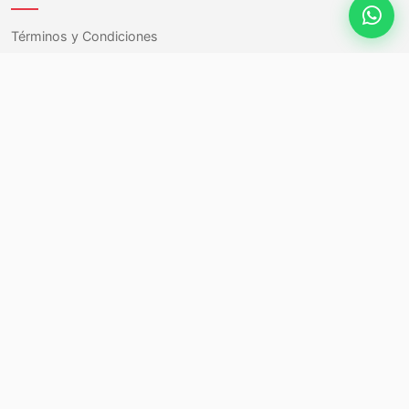
Términos y Condiciones
Carrito
Mi Cuenta
Contacto
Contáctanos
Jorge Hunneus 4648
Quinta Normal, Santiago, Chile
+569 6355 5437
contacto@reycarstore.cl
Chatea con nosotros