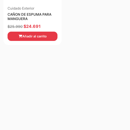
Cuidado Exterior
CAÑON DE ESPUMA PARA
MANGUERA
El
El
$
24.691
$
25.990
precio
precio
Añadir al carrito
original
actual
era:
es:
$25.990.
$24.691.